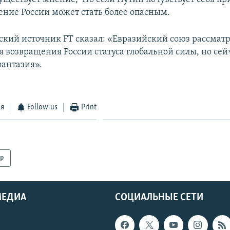
дение России может стать более опасным.
кий источник FT сказал: «Евразийский союз рассматр
 возвращения России статуса глобальной силы, но сейч
фантазия».
ся
Follow us
Print
р
МЕДИА
СОЦИАЛЬНЫЕ СЕТИ