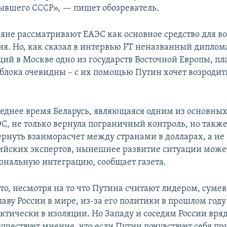
ывшего СССР», — пишет обозреватель.
яне рассматривают ЕАЭС как основное средство для 
ия. Но, как сказал в интервью FT неназванный диплом
ий в Москве одно из государств Восточной Европы, пл
лока очевидны – с их помощью Путин хочет возродить
леднее время Беларусь, являющаяся одним из основны
ЭС, не только вернула пограничный контроль, но также
рнуть взаиморасчет между странами в долларах, а не 
йских экспертов, нынешнее развитие ситуации може
иональную интеграцию, сообщает газета.
что, несмотря на то что Путина считают лидером, сум
аву России в мире, из-за его политики в прошлом году
ктически в изоляции. Но Западу и соседям России вряд
Существует мнение, что если Путин почувствует себя п