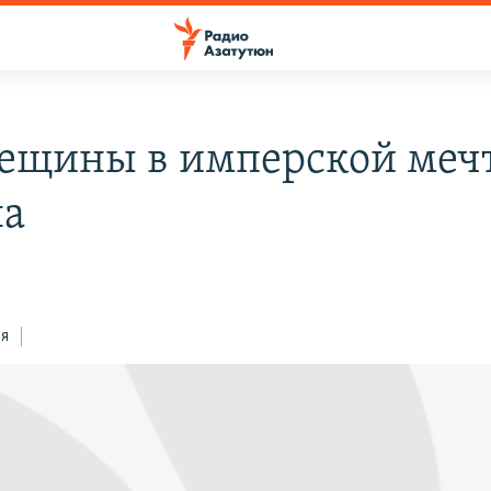
рещины в имперской меч
на
ся