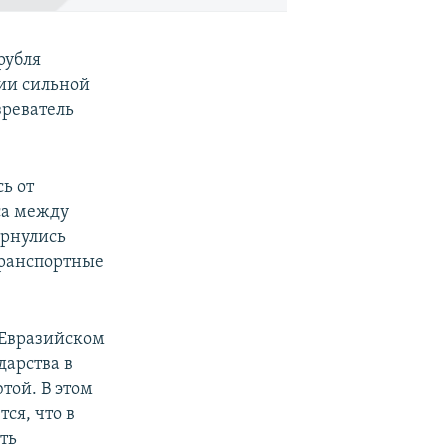
рубля
ии сильной
зреватель
сь от
са между
ернулись
транспортные
о Евразийском
дарства в
той. В этом
ся, что в
ть