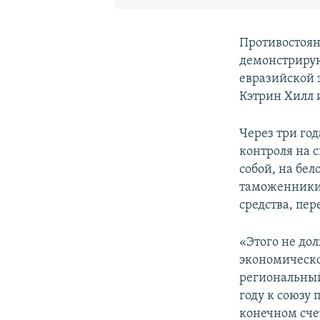
Противостоян
демонстрирую
евразийской 
Кэтрин Хилл и
Через три год
контроля на 
собой, на бе
таможенники.
средства, пер
«Этого не дол
экономическо
региональный
году к союзу 
конечном сче