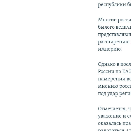
республики б
Многие росси
былого велич
представляющ
расширению б
империю.
Однако в пос
России по ЕА
намерении ве
мнению росси
под удар рег
Отмечается, 
уважение и сл
оказалась пра
радоваться. 