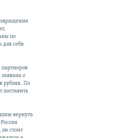
возвращения
ат,
аны по
 для себя
х партнеров
 заявила о
в рублях. По
т поставить
евшим вернуть
 Россия
 ли стоит
рижатым к