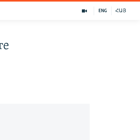
ENG
ՀԱՅ
те