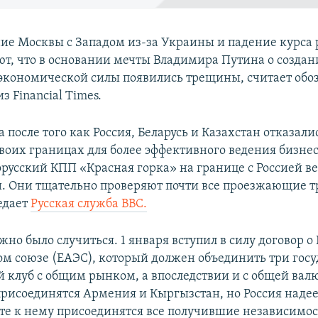
ие Москвы с Западом из-за Украины и падение курса 
т, что в основании мечты Владимира Путина о создан
экономической силы появились трещины, считает обо
з Financial Times.
а после того как Россия, Беларусь и Казахстан отказали
своих границах для более эффективного ведения бизне
лорусский КПП «Красная горка» на границе с Россией в
 Они тщательно проверяют почти все проезжающие 
едает
Русская служба BBC.
жно было случиться. 1 января вступил в силу договор 
м союзе (ЕАЭС), который должен объединить три госу
 клуб с общим рынком, а впоследствии и с общей валю
присоединятся Армения и Кыргызстан, но Россия надеет
те к нему присоединятся все получившие независимос