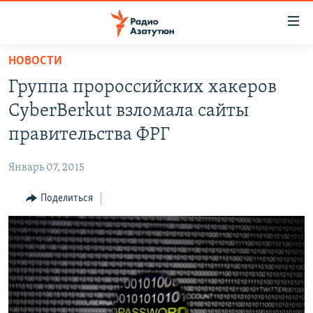
Ссылки
доступа
Перейти
НОВОСТИ
к
ГЛАВНАЯ
Группа пророссийских хакеров
основному
НОВОСТИ
содержанию
CyberBerkut взломала сайты
ПОЛИТИКА
Перейти
правительства ФРГ
к
ОБЩЕСТВО
основной
Январь 07, 2015
ЭКОНОМИКА
навигации
Перейти
Поделиться
РЕГИОН
к
НАГОРНЫЙ КАРАБАХ
поиску
КУЛЬТУРА
СПОРТ
АРХИВ