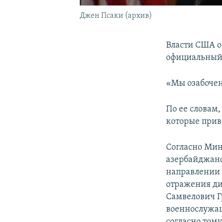
Джен Псаки (архив)
Власти США о
официальный 
«Мы озабочен
По ее словам
которые прив
Согласно Мин
азербайджанс
направлении 
отражения д
Самвелович Г
военнослужащ
согласно том