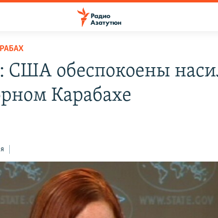
РАБАХ
: США обеспокоены нас
орном Карабахе
ся