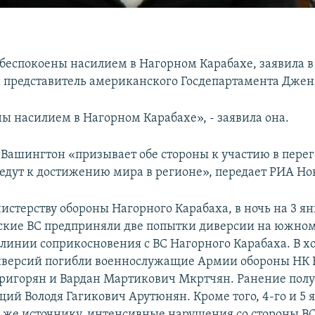
беспокоены насилием в Нагорном Карабахе, заявила 
представитель американского Госдепартамента Джен
ы насилием в Нагорном Карабахе», - заявила она.
, Вашингтон «призывает обе стороны к участию в перег
едут к достижению мира в регионе», передает РИА Но
истерству обороны Нагорного Карабаха, в ночь на 3 я
кие ВС предприняли две попытки диверсии на южном
линии соприкосновения с ВС Нагорного Карабаха. В х
иверсий погибли военнослужащие Армии обороны НК 
ригорян и Вардан Мартикович Мкртчян. Ранение пол
ий Володя Гагикович Арутюнян. Кроме того, 4-го и 5 
у же источнику, интенсивные нарушения со стороны В