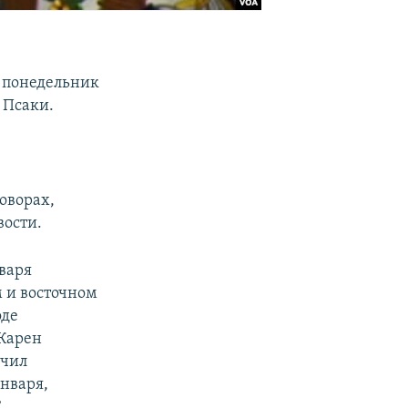
в понедельник
 Псаки.
оворах,
вости.
нваря
 и восточном
оде
Карен
учил
января,
С