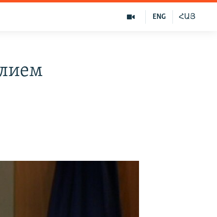
ENG
ՀԱՅ
илием