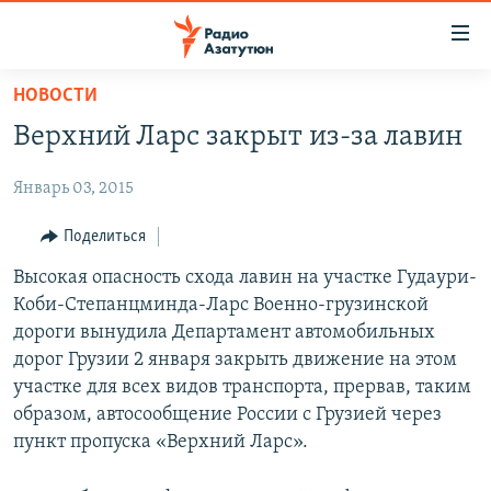
Ссылки
доступа
Перейти
НОВОСТИ
к
ГЛАВНАЯ
Верхний Ларс закрыт из-за лавин
основному
НОВОСТИ
содержанию
Январь 03, 2015
ПОЛИТИКА
Перейти
к
ОБЩЕСТВО
Поделиться
основной
ЭКОНОМИКА
Высокая опасность схода лавин на участке Гудаури-
навигации
Коби-Степанцминда-Ларс Военно-грузинской
Перейти
РЕГИОН
дороги вынудила Департамент автомобильных
к
НАГОРНЫЙ КАРАБАХ
дорог Грузии 2 января закрыть движение на этом
поиску
участке для всех видов транспорта, прервав, таким
КУЛЬТУРА
образом, автосообщение России с Грузией через
СПОРТ
пункт пропуска «Верхний Ларс».
АРХИВ