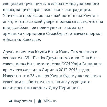
специализирующимся в сферах международного
Հայերեն
права, защиты прав человека и экстрадиции.
Учитывая профессиональный потенциал Клуни и
English
опыт, можно со всей уверенностью сказать, что она
Русский
придаст большое преимущество команде
армянских юристов в Страсбурге, отмечает портал
Все сайты Радио Азатутюн
«Вестник Кавказа».
Среди клиентов Клуни были Юлия Тимошенко и
основатель WikiLeaks Джулиан Ассанж. Она была
советником бывшего генсека ООН Кофи Аннана во
время его миссии в Сирии в 2012-2013 годах.
Известно, что 28 января Клуни будет участвовать в
судебном разбирательстве по делу турецкого
политического деятеля Догу Перинчека.
Поделиться
Follow us