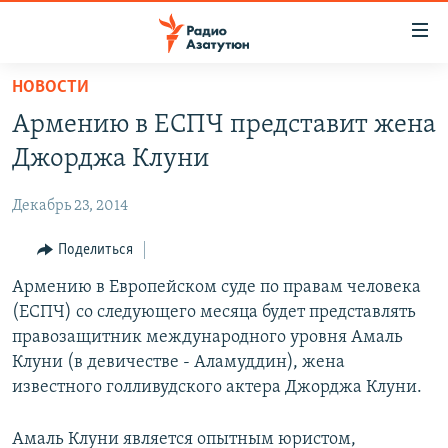
Ссылки
доступа
Перейти
НОВОСТИ
к
ГЛАВНАЯ
Армению в ЕСПЧ представит жена
основному
НОВОСТИ
содержанию
Джорджа Клуни
ПОЛИТИКА
Перейти
к
Декабрь 23, 2014
ОБЩЕСТВО
основной
ЭКОНОМИКА
Поделиться
навигации
Перейти
РЕГИОН
Армению в Европейском суде по правам человека
к
(ЕСПЧ) со следующего месяца будет представлять
НАГОРНЫЙ КАРАБАХ
поиску
правозащитник международного уровня Амаль
КУЛЬТУРА
Клуни (в девичестве - Аламуддин), жена
известного голливудского актера Джорджа Клуни.
СПОРТ
АРХИВ
Амаль Клуни является опытным юристом,