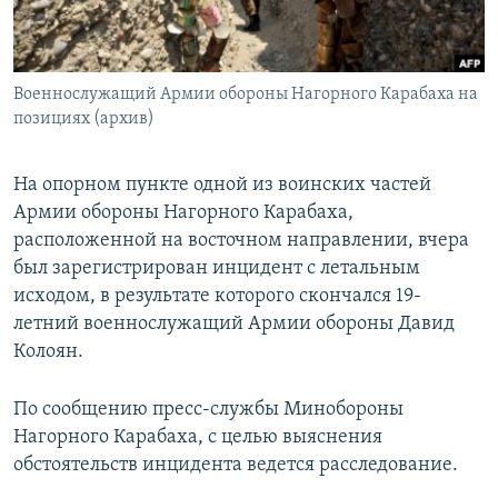
Հայերեն
English
Военнослужащий Армии обороны Нагорного Карабаха на
Русский
позициях (архив)
Все сайты Радио Азатутюн
На опорном пункте одной из воинских частей
Армии обороны Нагорного Карабаха,
расположенной на восточном направлении, вчера
был зарегистрирован инцидент с летальным
исходом, в результате которого скончался 19-
летний военнослужащий Армии обороны Давид
Колоян.
По сообщению пресс-службы Минобороны
Нагорного Карабаха, с целью выяснения
обстоятельств инцидента ведется расследование.