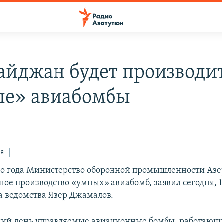
айджан будет производи
е» авиабомбы
4
ся
го года Министерство оборонной промышленности Аз
ное производство «умных» авиабомб, заявил сегодня, 1
а ведомства Явер Джамалов.
ий день управляемые авиационные бомбы, работающ