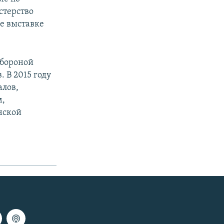
стерство
е выставке
обороной
 В 2015 году
алов,
м,
нской