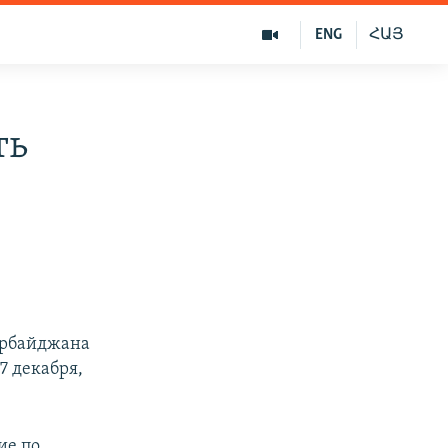
ENG
ՀԱՅ
ть
ербайджана
7 декабря,
ие по