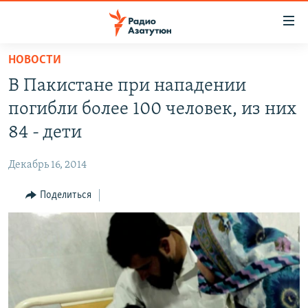
Ссылки
доступа
Перейти
НОВОСТИ
к
ГЛАВНАЯ
В Пакистане при нападении
основному
НОВОСТИ
содержанию
погибли более 100 человек, из них
ПОЛИТИКА
Перейти
84 - дети
к
ОБЩЕСТВО
основной
Декабрь 16, 2014
ЭКОНОМИКА
навигации
Перейти
Поделиться
РЕГИОН
к
НАГОРНЫЙ КАРАБАХ
поиску
КУЛЬТУРА
СПОРТ
АРХИВ