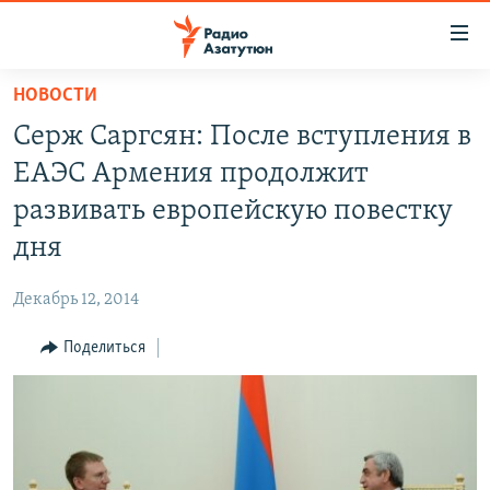
Ссылки
доступа
Перейти
НОВОСТИ
к
ГЛАВНАЯ
Серж Саргсян: После вступления в
основному
НОВОСТИ
содержанию
ЕАЭС Армения продолжит
ПОЛИТИКА
Перейти
развивать европейскую повестку
к
ОБЩЕСТВО
дня
основной
ЭКОНОМИКА
навигации
Декабрь 12, 2014
Перейти
РЕГИОН
к
Поделиться
НАГОРНЫЙ КАРАБАХ
поиску
КУЛЬТУРА
СПОРТ
АРХИВ