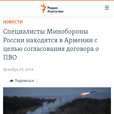
Ссылки
доступа
Перейти
НОВОСТИ
к
ГЛАВНАЯ
Специалисты Минобороны
основному
НОВОСТИ
содержанию
России находятся в Армении с
ПОЛИТИКА
Перейти
целью согласования договора о
к
ОБЩЕСТВО
ПВО
основной
ЭКОНОМИКА
навигации
Декабрь 09, 2014
Перейти
РЕГИОН
к
Поделиться
НАГОРНЫЙ КАРАБАХ
поиску
КУЛЬТУРА
СПОРТ
АРХИВ