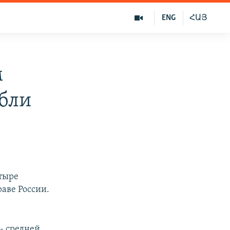
ENG
ՀԱՅ
м
ибли
тыре
раве России.
 - средней