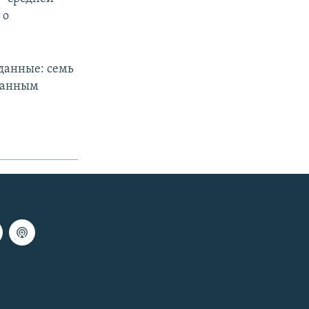
 о
 данные: семь
 данным