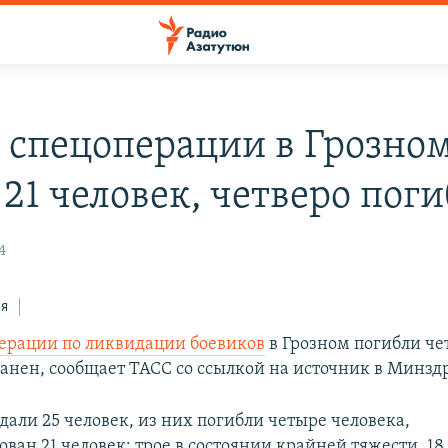
е спецоперации в Грозно
 21 человек, четверо пог
4
ся
ерации по ликвидации боевиков
в Грозном погибли че
ранен, сообщает ТАСС со ссылкой на источник в Минзд
дали 25 человек, из них погибли четыре человека,
ван 21 человек: трое в состоянии крайней тяжести, 18