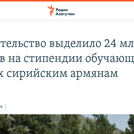
тельство выделило 24 м
в на стипендии обучаю
ах сирийским армянам
ся