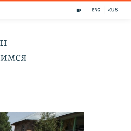
ENG
ՀԱՅ
лн
щимся