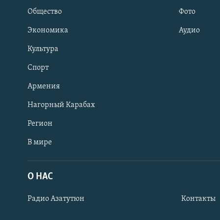
Общество
Фото
Экономика
Аудио
Культура
Спорт
Армения
Нагорный Карабах
Регион
В мире
Հայերեն
English
О НАС
Русский
Радио Азатутюн
Контакты
Все сайты Радио Азатутюн