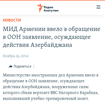
Ссылки
доступа
Перейти
НОВОСТИ
к
ГЛАВНАЯ
МИД Армении ввело в обращение
основному
НОВОСТИ
содержанию
в ООН заявление, осуждающее
ПОЛИТИКА
Перейти
действия Азербайджана
к
ОБЩЕСТВО
основной
Ноябрь 26, 2014
ЭКОНОМИКА
навигации
Перейти
Поделиться
РЕГИОН
к
Министерство иностранных дел Армении ввело в
НАГОРНЫЙ КАРАБАХ
поиску
обращение в ООН заявление, осуждающее
КУЛЬТУРА
действия Азербайджана, вооруженные силы
СПОРТ
которого сбили вертолет ВВС Нагорного Карабаха,
выполнявший учебно-тренировочный полет.
АРХИВ