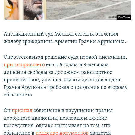
Հայերեն
English
Русский
Апелляционный суд Москвы сегодня отклонил
жалобу гражданина Армении Грачьи Арутюняна.
Все сайты Радио Азатутюн
Опротестовывая решение суда первой инстанции,
приговорившего
его к 6 годам и 9 месяцам
лишения свободы за дорожно-транспортное
происшествие, унесшее жизни десятков людей,
Грачья Арутюнян требовал оправдания по второму
обвинению.
Он
признал
обвинение в нарушении правил
дорожного движения, повлекшем тяжкие
последствия, однако настаивает на том, что
обвинение в
подделке документов
является