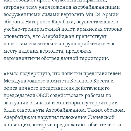
Как сообщает пресс-служба МИД Армении,
затронув тему уничтожения азербайджанскими
Հայերեն
вооруженными силами вертолета Ми-24 Армии
English
обороны Нагорного Карабаха, осуществлявшего
учебно-тренировочный полет, армянская сторона
Русский
оповестила, что Азербайджан препятствует
попыткам спасательных групп приблизиться к
Все сайты Радио Азатутюн
месту падения вертолета, продолжая
перманентный обстрел данной территории.
«Было подчеркнуто, что попытки представителей
Международного комитета Красного Креста и
офиса личного представителя действующего
председателя ОБСЕ содействовать работам по
эвакуации экипажа и мониторингу территории
были отвергнуты Азербайджаном. Таким образом,
Азербайджан нарушил положения Женевской
конвенции, которые предполагают обязательства