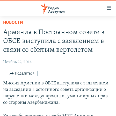
Ссылки
доступа
Перейти
НОВОСТИ
к
ГЛАВНАЯ
Армения в Постоянном совете в
основному
НОВОСТИ
содержанию
ОБСЕ выступила с заявлением в
ПОЛИТИКА
Перейти
связи со сбитым вертолетом
к
ОБЩЕСТВО
основной
Ноябрь 22, 2014
ЭКОНОМИКА
навигации
Перейти
Поделиться
РЕГИОН
к
Миссия Армении в ОБСЕ выступила с заявлением
НАГОРНЫЙ КАРАБАХ
поиску
на заседании Постоянного совета организации о
КУЛЬТУРА
нарушении международных гуманитарных прав
СПОРТ
со стороны Азербайджана.
АРХИВ