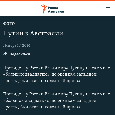
Ссылки
доступа
Перейти
ФОТО
к
ГЛАВНАЯ
Путин в Австралии
основному
НОВОСТИ
содержанию
ПОЛИТИКА
Перейти
Ноябрь 17, 2014
к
Поделиться
ОБЩЕСТВО
основной
ЭКОНОМИКА
навигации
Президенту России Владимиру Путину на саммите
Перейти
РЕГИОН
«большой двадцатки», по оценкам западной
к
прессы, был оказан холодный прием.
НАГОРНЫЙ КАРАБАХ
поиску
КУЛЬТУРА
Президенту России Владимиру Путину на саммите
«большой двадцатки», по оценкам западной
СПОРТ
прессы, был оказан холодный прием.
АРХИВ