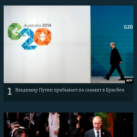
Հայերեն
English
Русский
Все сайты Радио Азатутюн
1
Владимир Путин прибывает на саммит в Брисбен