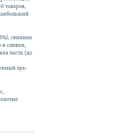
0 товаров,
 наибольший
5%), свинина
 и сливки,
ная паста (до
и
енный лук-
с,
золотые