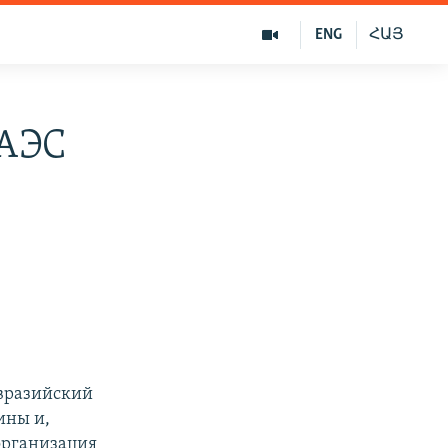
ENG
ՀԱՅ
ЕАЭС
Евразийский
ины и,
организация