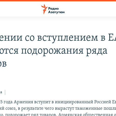
ении со вступлением в 
ются подорожания ряда
ов
ся
015 года Армения вступит в инициированный Россией 
й союз, в результате чего вырастут таможенные пошл
но, подорожает ряд товаров. Армянская общественная 