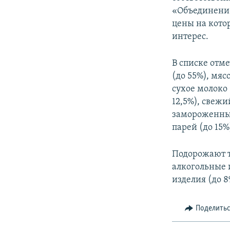
«Объединение
цены на кото
интерес.
В списке отм
(до 55%), мя
сухое молоко 
12,5%), свеж
замороженный
парей (до 15%
Подорожают т
алкогольные 
изделия (до 8
Поделить