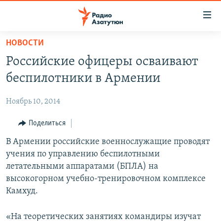
Ссылки
доступа
Перейти
НОВОСТИ
к
ГЛАВНАЯ
Российские офицеры осваивают
основному
НОВОСТИ
содержанию
беспилотники в Армении
ПОЛИТИКА
Перейти
к
Ноябрь 10, 2014
ОБЩЕСТВО
основной
ЭКОНОМИКА
Поделиться
навигации
Перейти
РЕГИОН
В Армении российские военнослужащие проводят
к
учения по управлению беспилотными
НАГОРНЫЙ КАРАБАХ
поиску
летательными аппаратами (БПЛА) на
КУЛЬТУРА
высокогорном учебно-тренировочном комплексе
Камхуд.
СПОРТ
АРХИВ
«На теоретических занятиях командиры изучат