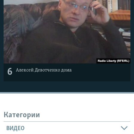
Հայերեն
English
Русский
Все сайты Радио Азатутюн
6
Алексей Девотченко дома
Категории
ВИДЕО