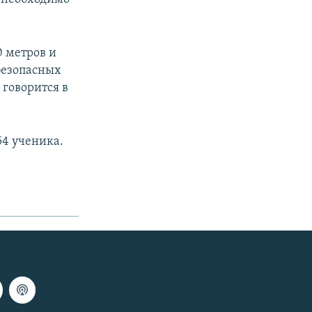
0 метров и
 безопасных
 говорится в
54 ученика.