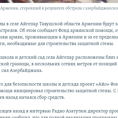
Армении, сгоревший в результате обстрела с азербайджанской 
ы в селе Айгепар Тавушской области Армении будут 
стрелов. Об этом сообщает Фонд армянской помощи, о
тням армян, проживающим в Армении и за ее предела
ги, необходимые для строительства защитной стены.
 школа и детский сад села Айгепар расположены близ 
кой границы, в нескольких сотнях метров от позиций
 сил Азербайджана.
о для безопасности школы и детсада проект «Айо» Фо
мощи инициировал строительство защитной стены. С 
ев назад начался сбор средств.
сяцев назад в интервью Радио Азатутюн директор про
кян сообщил, что для полной реализации программы