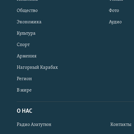
Общество
Фото
Экономика
Аудио
Культура
Спорт
Армения
Нагорный Карабах
Регион
В мире
Հայերեն
English
О НАС
Русский
Радио Азатутюн
Контакты
Все сайты Радио Азатутюн