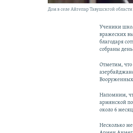
Дом в селе Айгепар Тавушскгой области 
Ученики школ
вражеских вы
благодаря со
собраны день
Отметим, что
азербайджанс
Вооруженных
Напомним, чт
армянской по
около 6 месяц
Несколько ме
Армен Анмеги