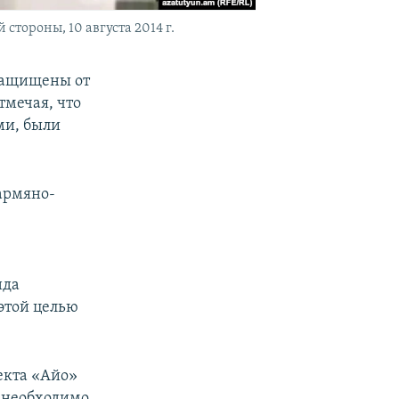
стороны, 10 августа 2014 г.
защищены от
тмечая, что
ми, были
армяно-
нда
этой целью
екта «Айо»
 необходимо