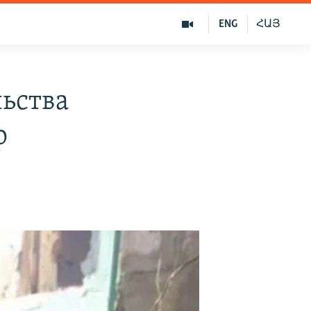
ENG
ՀԱՅ
льства
р