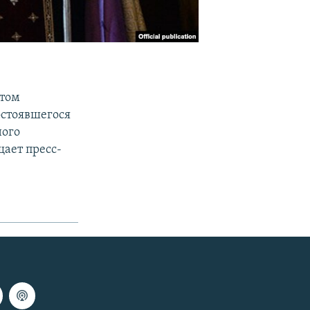
ятом
остоявшегося
ного
щает пресс-