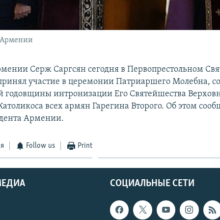
а Армении
мении Серж Саргсян сегодня в Первопрестольном Св
ринял участие в церемонии Патриаршего Молебна, с
-й годовщины интронизации Его Святейшества Верхов
атоликоса всех армян Гарегина Второго. Об этом сооб
дента Армении.
ся
Follow us
Print
МЕДИА
СОЦИАЛЬНЫЕ СЕТИ