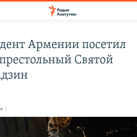
дент Армении посетил
престольный Святой
адзин
ся