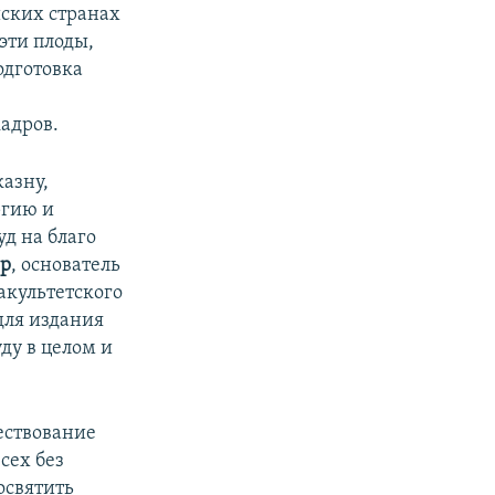
йских странах
эти плоды,
одготовка
кадров.
азну,
ргию и
д на благо
ер
, основатель
культетского
ля издания
ду в целом и
ествование
сех без
освятить