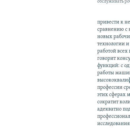
обслуживать ро
привести к не
сравнению с 
новых рабочи
технологии и
работой всех 
говорит конс
функций: с о
работы машин 
высококвалиф
профессии сре
этих сферах 
сократит коли
адекватно по
профессионал
исследования