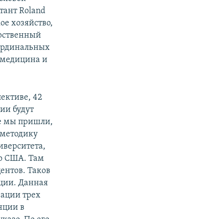
тант Roland
ое хозяйство,
арственный
Кардинальных
 медицина и
ективе, 42
ии будут
е мы пришли,
 методику
иверситета,
о США. Там
центов. Таков
ции. Данная
зации трех
нции в