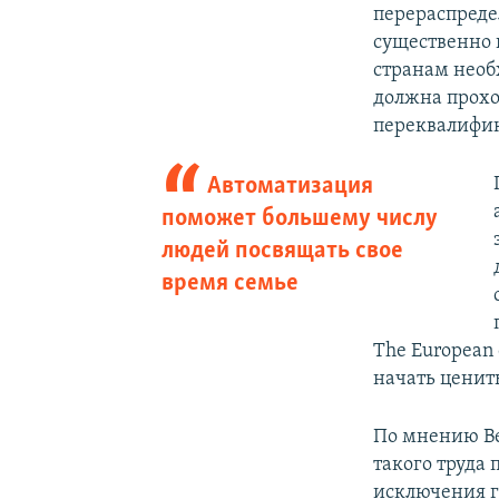
перераспреде
существенно 
странам необ
должна прохо
переквалифик
Автоматизация
поможет большему числу
людей посвящать свое
время семье
The European 
начать ценить
По мнению Ве
такого труда 
исключения г