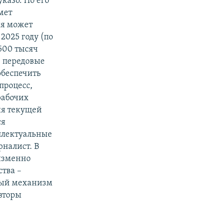
указо. По его
мет
ия может
2025 году (по
500 тысяч
, передовые
обеспечить
процесс,
рабочих
ия текущей
ся
ллектуальные
рналист. В
изменно
ства –
ный механизм
вторы