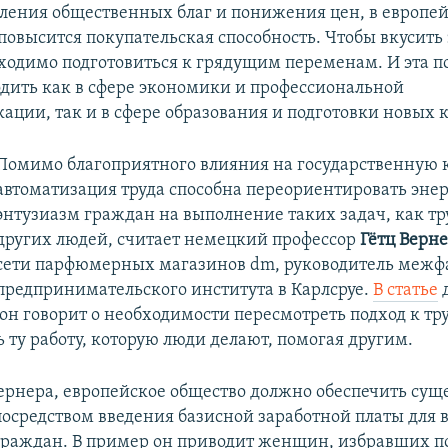
ления общественных благ и понижения цен, в европе
повысится покупательская способность. Чтобы вкусить 
ходимо подготовиться к грядущим переменам. И эта п
дить как в сфере экономики и профессиональной
ации, так и в сфере образования и подготовки новых 
Помимо благоприятного влияния на государственную к
автоматизация труда способна переориентировать эне
энтузиазм граждан на выполнение таких задач, как тру
других людей, считает немецкий профессор
Гётц Верн
сети парфюмерных магазинов dm, руководитель межфа
предпринимательского института в Карлсруе.
В статье
д
он говорит о необходимости пересмотреть подход к тру
 ту работу, которую люди делают, помогая другим.
рнера, европейское общество должно обеспечить сущ
посредством введения базисной заработной платы для в
раждан. В пример он приводит женщин, избравших п