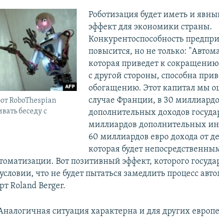
Роботизация будет иметь и явн
эффект для экономики страны.
Конкурентоспособность предпр
повысится, но не только: "Автом
которая приведет к сокращению
с другой стороны, способна прив
обогащению. Этот капитал мы о
случае Франции, в 30 миллиардо
от RoboThespian
вать беседу с
дополнительных доходов государ
миллиардов дополнительных ин
60 миллиардов евро дохода от д
которая будет непосредственны
втоматизации. Вот позитивный эффект, которого госуда
условии, что не будет пытаться замедлить процесс авто
рт Roland Berger.
Аналогичная ситуация характерна и для других европе