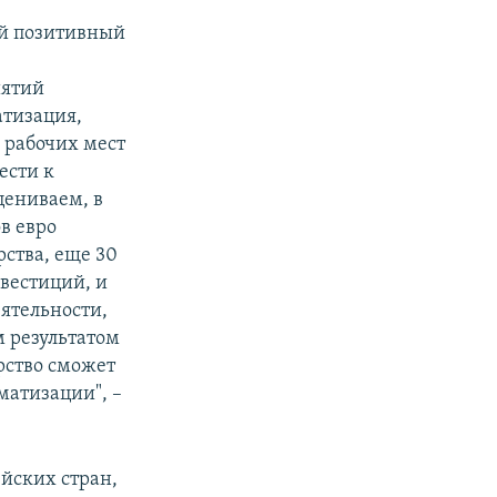
ый позитивный
иятий
атизация,
 рабочих мест
ести к
цениваем, в
в евро
ства, еще 30
вестиций, и
еятельности,
м результатом
рство сможет
матизации", –
йских стран,