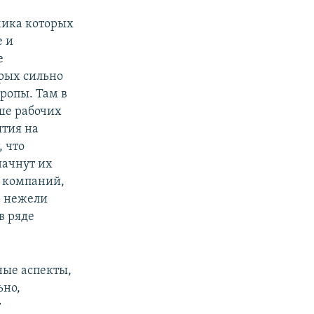
омика которых
е и
е
орых сильно
вропы. Там в
ше рабочих
ятия на
, что
начнут их
х компаний,
, нежели
в ряде
ные аспекты,
ьно,
т