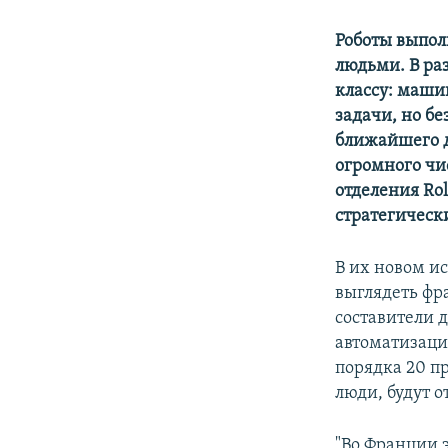
Роботы выпол
людьми. В ра
классу: маши
задачи, но бе
ближайшего д
огромного чи
отделения Ro
стратегичес
В их новом ис
выглядеть фр
составители 
автоматизаци
порядка 20 п
люди, будут 
"Во Франции э