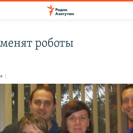
аменят роботы
ся