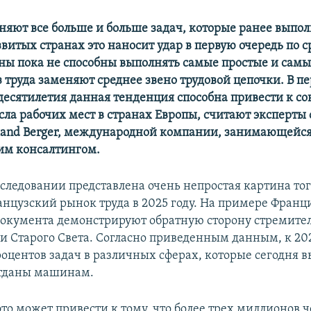
няют все больше и больше задач, которые ранее выпо
звитых странах это наносит удар в первую очередь по 
ны пока не способны выполнять самые простые и сам
з труда заменяют среднее звено трудовой цепочки. В п
есятилетия данная тенденция способна привести к 
сла рабочих мест в странах Европы, считают эксперты
land
Berger
,
международной компании, занимающейс
ким
консалтингом.
следовании представлена очень непростая картина того
анцузский рынок труда в 2025 году. На примере Франц
документа демонстрируют обратную сторону стремите
и Старого Света. Согласно приведенным данным, к 202
роцентов задач в различных сферах, которые сегодня 
отданы машинам.
то может привести к тому, что более трех миллионов 