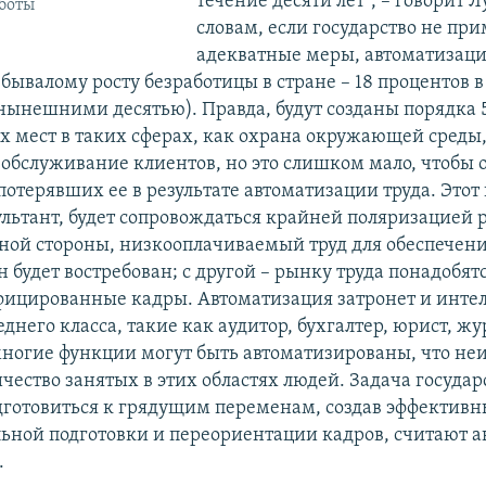
течение десяти лет", – говорит Л
боты
словам, если государство не при
адекватные меры, автоматизац
бывалому росту безработицы в стране – 18 процентов в 
нынешними десятью). Правда, будут созданы порядка 
х мест в таких сферах, как охрана окружающей среды
 обслуживание клиентов, но это слишком мало, чтобы 
потерявших ее в результате автоматизации труда. Этот 
ультант, будет сопровождаться крайней поляризацией 
дной стороны, низкооплачиваемый труд для обеспечен
будет востребован; с другой – рынку труда понадобят
ицированные кадры. Автоматизация затронет и инте
днего класса, такие как аудитор, бухгалтер, юрист, жу
многие функции могут быть автоматизированы, что не
чество занятых в этих областях людей. Задача государ
дготовиться к грядущим переменам, создав эффектив
ьной подготовки и переориентации кадров, считают а
.