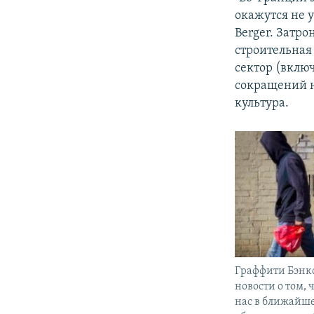
окажутся не у
Berger. Затро
строительная
сектор (вклю
сокращений н
культура.
Граффити Бэнкс
новости о том, 
нас в ближайш