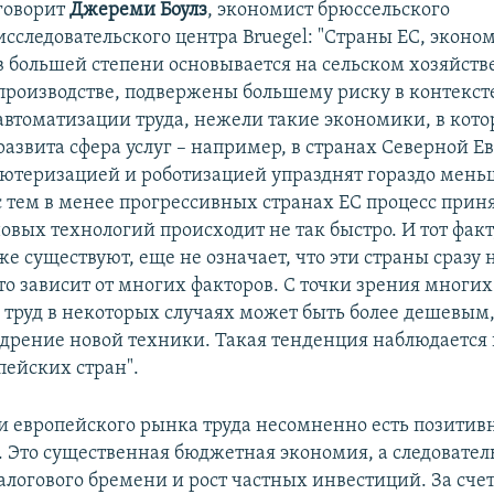
говорит
Джереми Боулз
, экономист брюссельского
исследовательского центра Bruegel: "Страны ЕС, экон
в большей степени основывается на сельском хозяйств
производстве, подвержены большему риску в контекст
автоматизации труда, нежели такие экономики, в кот
развита сфера услуг – например, в странах Северной Е
ьютеризацией и роботизацией упразднят гораздо мень
с тем в менее прогрессивных странах ЕС процесс прин
вых технологий происходит не так быстро. И тот факт
е существуют, еще не означает, что эти страны сразу 
то зависит от многих факторов. С точки зрения многи
 труд в некоторых случаях может быть более дешевым
едрение новой техники. Такая тенденция наблюдается 
пейских стран".
и европейского рынка труда несомненно есть позитив
. Это существенная бюджетная экономия, а следовател
логового бремени и рост частных инвестиций. За сче