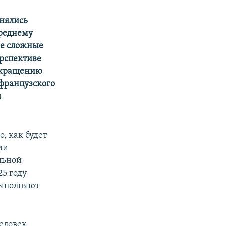
лнялись
среднему
ые сложные
ерспективе
сокращению
 французского
я
, как будет
ии
льной
5 году
выполняют
человек