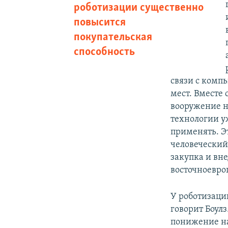
роботизации существенно
повысится
покупательская
способность
связи с комп
мест. Вместе 
вооружение но
технологии уж
применять. Э
человеческий
закупка и вн
восточноевро
У роботизаци
говорит Боулз
понижение на