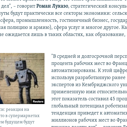
 дел", – говорит
Роман Луказо
, стратегический консуль
нуты будут практически все секторы экономики: сельск
 сфера, промышленность, гостиничный бизнес, госуд
чая полицию и армию), сфера услуг и многое другое. 
е ожидается лишь в таких областях, как образование,
"В средней и долгосрочной персп
процента рабочих мест во Франц
автоматизированы. К этой цифр
используя разработанную ранее
экспертов из Кембриджского ун
примененную ими относительн
этот показатель составил 45 про
глобальный потенциал роботиза
и: реакция на
тенденция приведет к автомати
что в супермаркетах
миллионов рабочих мест во Фра
ем будущем будут