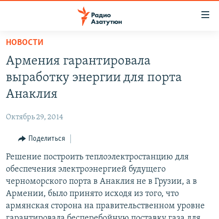
Ссылки
доступа
Перейти
НОВОСТИ
к
ГЛАВНАЯ
Армения гарантировала
основному
НОВОСТИ
содержанию
выработку энергии для порта
ПОЛИТИКА
Перейти
Анаклия
к
ОБЩЕСТВО
основной
Октябрь 29, 2014
ЭКОНОМИКА
навигации
Перейти
Поделиться
РЕГИОН
к
Решение построить теплоэлектростанцию для
НАГОРНЫЙ КАРАБАХ
поиску
обеспечения электроэнергией будущего
КУЛЬТУРА
черноморского порта в Анаклия не в Грузии, а в
СПОРТ
Армении, было принято исходя из того, что
армянская сторона на правительственном уровне
АРХИВ
гарантировала бесперебойную поставку газа для