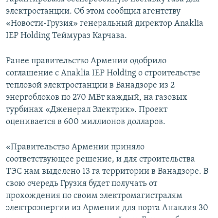
электростанции. Об этом сообщил агентству
Հայերեն
«Новости-Грузия» генеральный директор Anaklia
English
IEP Holding Теймураз Карчава.
Русский
Ранее правительство Армении одобрило
соглашение с Anaklia IEP Holding о строительстве
Все сайты Радио Азатутюн
тепловой электростанции в Ванадзоре из 2
энергоблоков по 270 МВт каждый, на газовых
турбинах «Дженерал Электрик». Проект
оценивается в 600 миллионов долларов.
«Правительство Армении приняло
соответствующее решение, и для строительства
ТЭС нам выделено 13 га территории в Ванадзоре. В
свою очередь Грузия будет получать от
прохождения по своим электромагистралям
электроэнергии из Армении для порта Анаклия 30