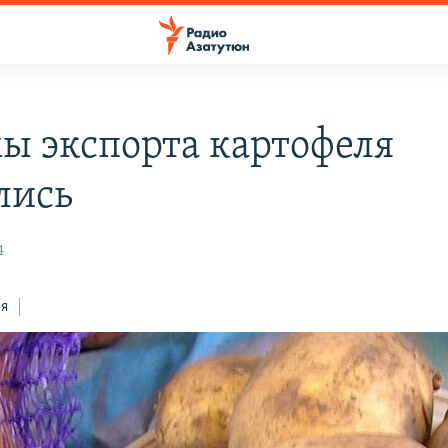
ы экспорта картофеля
лись
4
ся