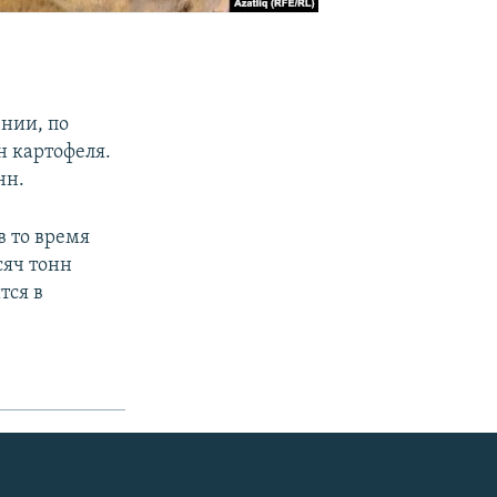
нии, по
н картофеля.
нн.
в то время
сяч тонн
тся в