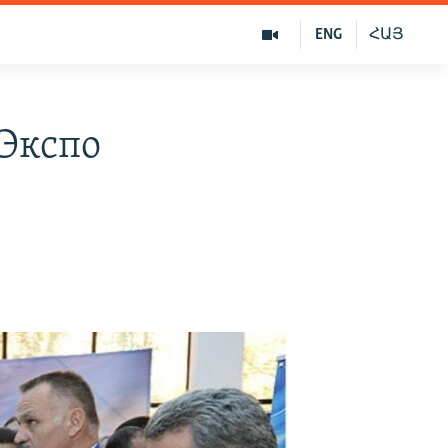
ENG
ՀԱՅ
«Экспо