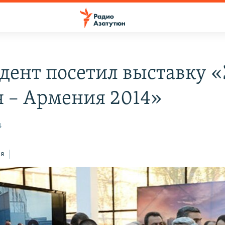
дент посетил выставку 
я – Армения 2014»
4
ся