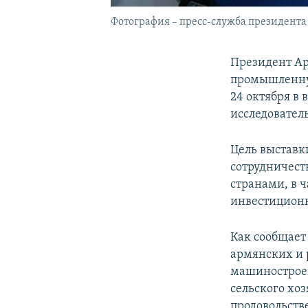
Фотография – пресс-служба президент
Президент Ар
промышленную
24 октября в
исследовател
Цель выставк
сотрудничест
странами, в 
инвестиционн
Как сообщает
армянских и 
машиностроен
сельского хо
продовольств