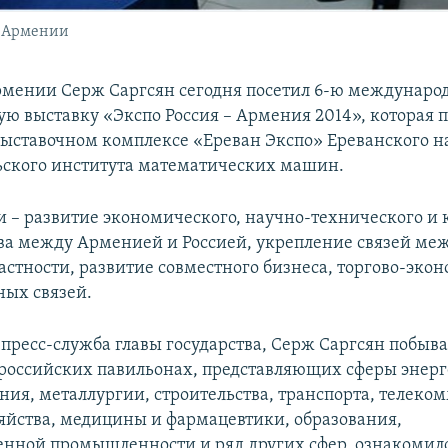
а Армении
мении Серж Саргсян сегодня посетил 6-ю междунаро
 выставку «Экспо Россия – Армения 2014», которая п
 выставочном комплексе «Ереван Экспо» Ереванского н
ьского института математических машин.
и – развитие экономического, научно-технического и 
ва между Арменией и Россией, укрепление связей ме
частности, развитие совместного бизнеса, торгово-эко
ых связей.
 пресс-служба главы государства, Серж Саргсян побыва
российских павильонах, представляющих сферы энерг
ия, металлургии, строительства, транспорта, телеко
зяйства, медицины и фармацевтики, образования,
енной промышленности и ряд других сфер, ознакомилс