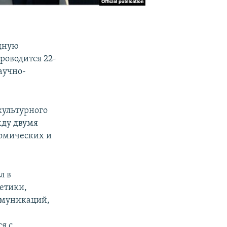
дную
роводится 22-
аучно-
культурного
жду двумя
номических и
л в
етики,
ммуникаций,
я с