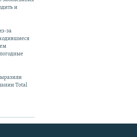
рдить и
из-за
аходившиеся
ием
 погодные
выразили
пании Total