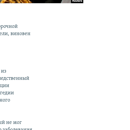
орочной
ели, виновен
 из
ледственный
ации
агедии
ного
ый не мог
о заболевания