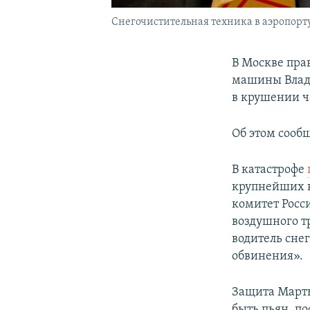
Снегочистительная техника в аэропорту 
В Москве пра
машины Влади
в крушении ч
Об этом сооб
В катастрофе
крупнейших в
комитет Росс
воздушного т
водитель сне
обвинения».
Защита Марты
быть пьян, по