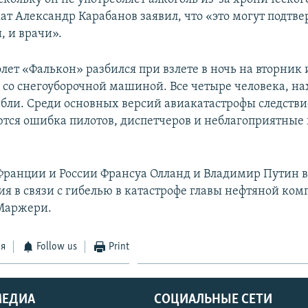
ат Александр Карабанов заявил, что «это могут подтве
, и врачи».
ет «Фалькон» разбился при взлете в ночь на вторник 
 со снегоуборочной машиной. Все четыре человека, н
гибли. Среди основных версий авиакатастрофы следств
тся ошибка пилотов, диспетчеров и неблагоприятные
ранции и России Франсуа Олланд и Владимир Путин 
я в связи с гибелью в катастрофе главы нефтяной ком
Маржери.
ся
Follow us
Print
МЕДИА
СОЦИАЛЬНЫЕ СЕТИ