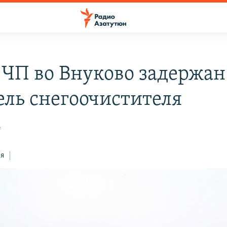
 ЧП во Внуково задержан
ель снегоочистителя
4
ся