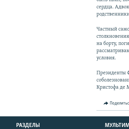
сердца. Адвок
родственники
Частный самол
столкновения
на борту, по
рассматриваю
условия.
Президенты Ф
соболезновани
Кристофа де 
Поделить
РАЗДЕЛЫ
МУЛЬТИ