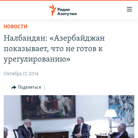
Ссылки
доступа
Перейти
НОВОСТИ
к
ГЛАВНАЯ
Налбандян: «Азербайджан
основному
НОВОСТИ
содержанию
показывает, что не готов к
ПОЛИТИКА
Перейти
урегулированию»
к
ОБЩЕСТВО
основной
Октябрь 17, 2014
ЭКОНОМИКА
навигации
Перейти
Поделиться
РЕГИОН
к
НАГОРНЫЙ КАРАБАХ
поиску
КУЛЬТУРА
СПОРТ
АРХИВ