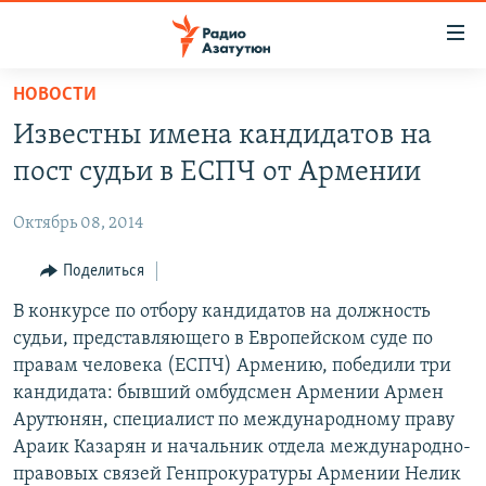
Ссылки
доступа
Перейти
НОВОСТИ
к
ГЛАВНАЯ
Известны имена кандидатов на
основному
НОВОСТИ
содержанию
пост судьи в ЕСПЧ от Армении
ПОЛИТИКА
Перейти
к
Октябрь 08, 2014
ОБЩЕСТВО
основной
ЭКОНОМИКА
Поделиться
навигации
Перейти
РЕГИОН
В конкурсе по отбору кандидатов на должность
к
судьи, представляющего в Европейском суде по
НАГОРНЫЙ КАРАБАХ
поиску
правам человека (ЕСПЧ) Армению, победили три
КУЛЬТУРА
кандидата: бывший омбудсмен Армении Армен
Арутюнян, специалист по международному праву
СПОРТ
Араик Казарян и начальник отдела международно-
АРХИВ
правовых связей Генпрокуратуры Армении Нелик