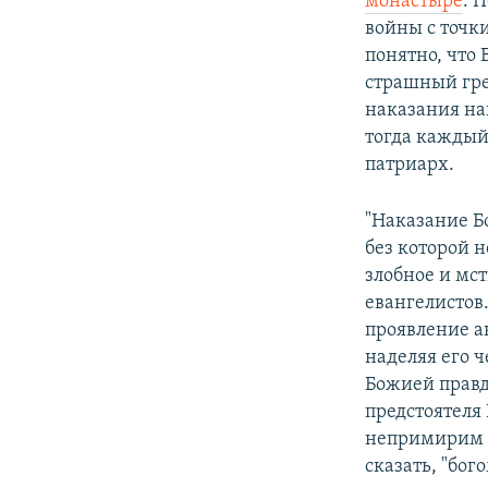
монастыре
. 
войны с точки
понятно, что 
страшный гре
наказания на
тогда каждый
патриарх.
"Наказание Б
без которой н
злобное и мс
евангелистов
проявление а
наделяя его 
Божией правд
предстоятеля
непримирим к
сказать, "бо