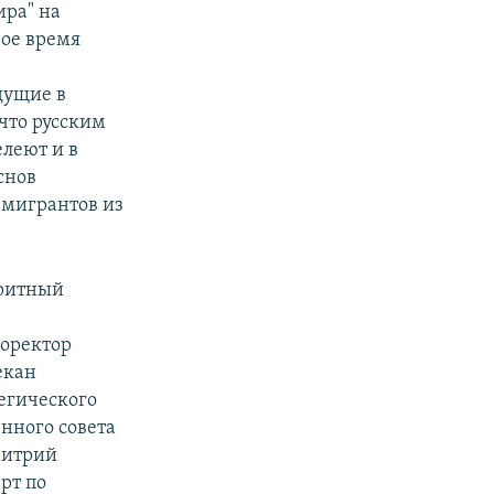
ира" на
вое время
дущие в
что русским
елеют и в
снов
 мигрантов из
оритный
оректор
екан
егического
нного совета
митрий
рт по