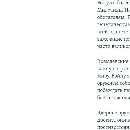
Вот уже боле
Мигранян, Ни
обитателям "
генетическим
всей планете 
замечание по
части велико
Кремлевские 
войну погряз
миру. Войну 
оружием соби
побеждать пе
боеголовками
Ядерное оружи
дрогнут они 
противостоян