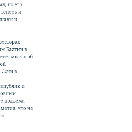
л, по его
 теперь и
ршавы и
росторах
им Балтии в
ется мысль об
кой
 Сочи в
в
еспублик и
ховный
о подъема –
аметил, что не
ую