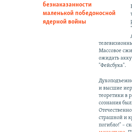
безнаказанности
маленькой победоносной
ядерной войны
телевизионны
Массовое сжи
ожидать аккур
"Фейсбука".
Духоподъемно
и высшие иер
теоретики в 
сознания был
Отечественно
страшной и к
погибло!" – с