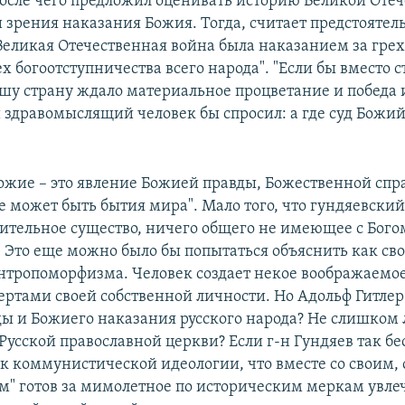
После чего предложил оценивать историю Великой Оте
 зрения наказания Божия. Тогда, считает предстоятель
Великая Отечественная война была наказанием за грех,
х богоотступничества всего народа". "Если бы вместо 
шу страну ждало материальное процветание и победа 
 здравомыслящий человек бы спросил: а где суд Божий?
ожие – это явление Божией правды, Божественной спр
е может быть бытия мира". Мало того, что гундяевский
тительное существо, ничего общего не имеющее с Бого
. Это еще можно было бы попытаться объяснить как св
нтропоморфизма. Человек создает некое воображаемое
чертами своей собственной личности. Но Адольф Гитлер
ы и Божиего наказания русского народа? Не слишком л
 Русской православной церкви? Если г-н Гундяев так б
 коммунистической идеологии, что вместе со своим, 
гом" готов за мимолетное по историческим меркам увл