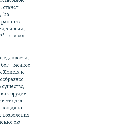
чественной
, станет
 "за
страшного
идеологии,
" – сказал
аведливости,
 бог – мелкое,
м Христа и
оеобразное
 существо,
 как орудие
и это для
еспощадно
с позволения
ечение ею