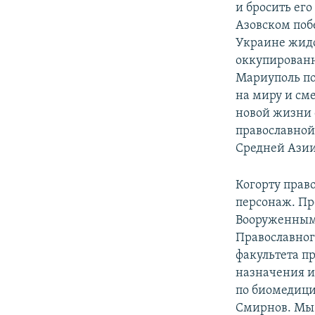
и бросить его
Азовском поб
Украине жидо
оккупированн
Мариуполь по
на миру и сме
новой жизни 
православной
Средней Азии
Когорту прав
персонаж. Пр
Вооруженным
Православног
факультета п
назначения и
по биомедици
Смирнов. Мы 