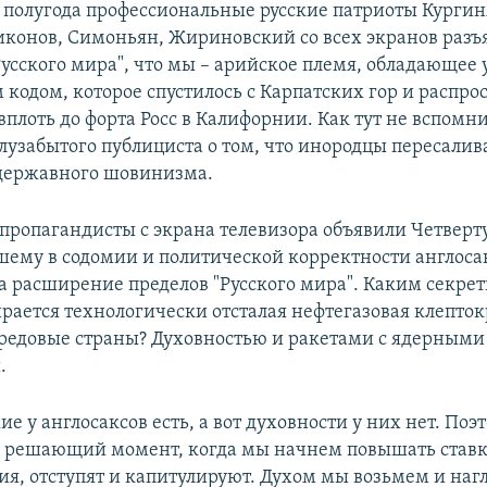
е полугода профессиональные русские патриоты Кургин
конов, Симоньян, Жириновский со всех экранов разъ
Русского мира", что мы – арийское племя, обладающе
 кодом, которое спустилось с Карпатских гор и распро
вплоть до форта Росс в Калифорнии. Как тут не вспомн
лузабытого публициста о том, что инородцы пересалив
державного шовинизма.
пропагандисты с экрана телевизора объявили Четвер
шему в содомии и политической корректности англос
за расширение пределов "Русского мира". Каким секре
рается технологически отсталая нефтегазовая клепто
редовые страны? Духовностью и ракетами с ядерными
.
е у англосаксов есть, а вот духовности у них нет. Поэ
в решающий момент, когда мы начнем повышать став
ия, отступят и капитулируют. Духом мы возьмем и наг