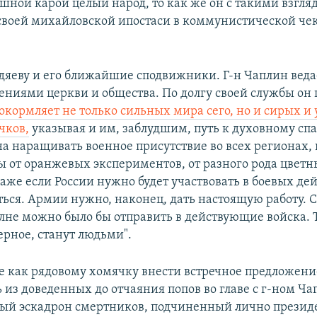
ашной карой целый народ, то как же он с такими взгля
 своей михайловской ипостаси в коммунистической че
ндяеву и его ближайшие сподвижники. Г-н Чаплин ведае
ниями церкви и общества. По долгу своей службы он 
окормляет не только сильных мира сего, но и сирых и
чков,
указывая и им, заблудшим, путь к духовному сп
на наращивать военное присутствие во всех регионах, 
ы от оранжевых экспериментов, от разного рода цвет
же если России нужно будет участвовать в боевых дей
ться. Армии нужно, наконец, дать настоящую работу. 
лне можно было бы отправить в действующие войска. Т
ерное, станут людьми".
е как рядовому хомячку внести встречное предложени
 из доведенных до отчаяния попов во главе с г-ном Ч
ый эскадрон смертников, подчиненный лично президе