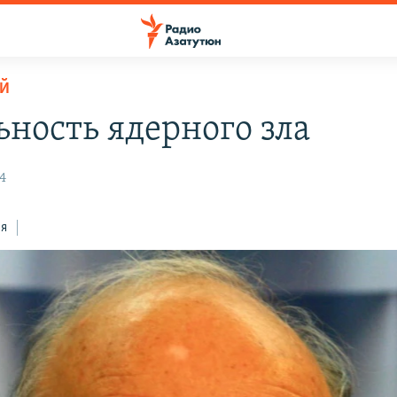
Й
ьность ядерного зла
4
ся