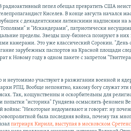
В радиоактивный пепел обещал превратить США неис
телепропагандист Киселев. В конце августа начался м
рубашек с декадентскими латинскими надписями на 
"Тополями" и "Искандерами", патриотически несущими
дальние пределы. Звезды шоу-бизнеса позируют в них
ми камерами. Это уже классический Сорокин. "День 
гание зарубежных паспортов на Красной площади след
ат к Новому году в одном пакете с запретом "Твиттера
 и неутомимо участвуют в разжигании военной и яде
архи РПЦ. Вообще непонятно, какому богу служат эти
рясах. Так, кощунственны и оскорбительны для религи
и попытки "историка" Гундяева осмыслить феномен В
й войны: "Некоторые недоумевают и говорят: ну почем
ровопролитной была последняя война, почему так мно
казал
патриарх Кирилл,
выступая в московском Сретен