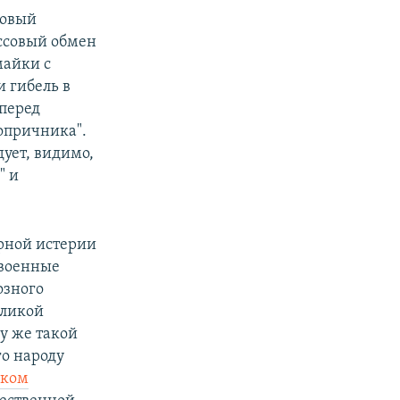
товый
ассовый обмен
майки с
 гибель в
 перед
опричника".
ует, видимо,
" и
рной истерии
 военные
озного
еликой
у же такой
го народу
ском