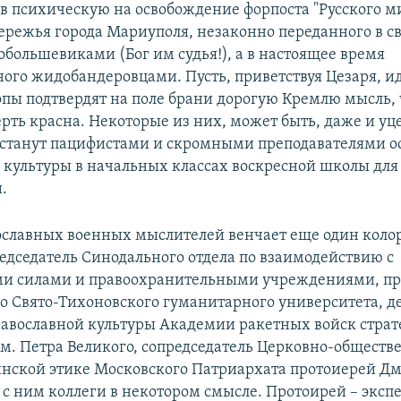
 в психическую на освобождение форпоста "Русского м
ережья города Мариуполя, незаконно переданного в с
большевиками (Бог им судья!), а в настоящее время
ого жидобандеровцами. Пусть, приветствуя Цезаря, и
пы подтвердят на поле брани дорогую Кремлю мысль, 
рть красна. Некоторые из них, может быть, даже и уц
станут пацифистами и скромными преподавателями о
 культуры в начальных классах воскресной школы для
.
ославных военных мыслителей венчает еще один кол
едседатель Синодального отдела по взаимодействию с
и силами и правоохранительными учреждениями, пр
о Свято-Тихоновского гуманитарного университета, д
равославной культуры Академии ракетных войск страт
м. Петра Великого, сопредседатель Церковно-обществе
нской этике Московского Патриархата протоиерей Д
с ним коллеги в некотором смысле. Протоирей – экспе