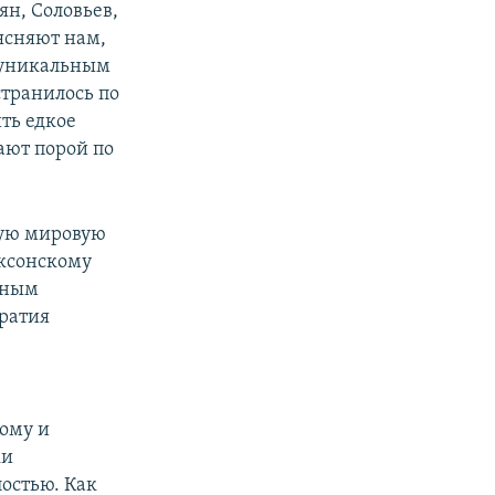
ян, Соловьев,
ясняют нам,
е уникальным
странилось по
ить едкое
ают порой по
тую мировую
аксонскому
тным
кратия
тому и
ки
лостью. Как