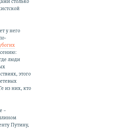
дами столько
кистской
т у него
по-
 убогих
асению:
где люди
ных
ствиях, этого
Сетевых
е из них, кто
е –
аплином
нту Путину,