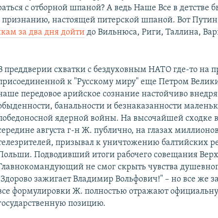
ться с отборной шпаной? А ведь Наше Все в детстве бы
 признанию, настоящей питерской шпаной. Вот Путин
икам за два дня дойти
до Вильнюса, Риги, Таллина, Ва
В преддверии схватки с бездуховным НАТО где-то на п
присоединенной к "Русскому миру" еще Петром Велик
наше передовое арийское сознание настойчиво внедря
обыденности, банальности и безнаказанности малень
победоносной ядерной войны. На высочайшей сходке в
середине августа г-н Ж. публично, на глазах миллионо
телезрителей, призывал к уничтожению балтийских р
Польши. Подводивший итоги рабочего совещания Вер
Главнокомандующий не cмог скрыть чувства душевног
"Здорово зажигает Владимир Вольфович!" – но все же з
все формулировки Ж. полностью отражают официальн
государственную позицию.