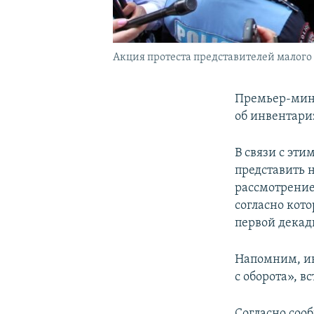
Акция протеста представителей малого и
Премьер-мини
об инвентариз
В связи с эт
представить 
рассмотрение
согласно кот
первой декады
Напомним, ин
с оборота», в
Согласно соо