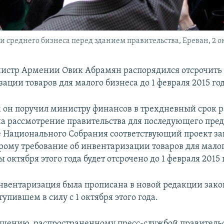
 среднего бизнеса перед зданием правительства, Ереван, 2 ок
стр Армении Овик Абрамян распорядился отсрочить
ации товаров для малого бизнеса до 1 февраля 2015 год
им он поручил министру финансов в трехдневный срок р
на рассмотрение правительства для последующего пре
 Национального Собрания соответствующий проект за
орому требование об инвентаризации товаров для малог
 октября этого года будет отсрочено до 1 февраля 2015 
вентаризация была прописана в новой редакции зако
ступившем в силу с 1 октября этого года.
бщению, распространенному пресс-службой правительс