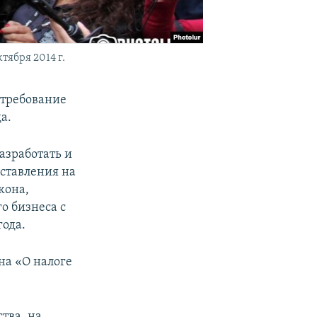
тября 2014 г.
 требование
а.
азработать и
дставления на
кона,
о бизнеса с
года.
на «О налоге
тва, на