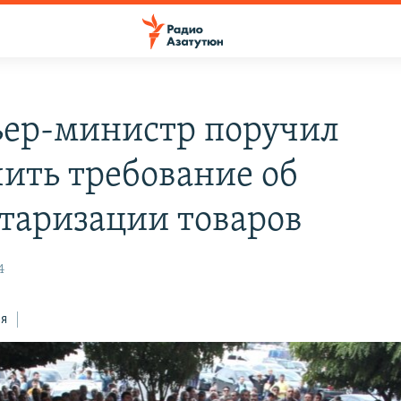
ер-министр поручил
чить требование об
таризации товаров
4
ся