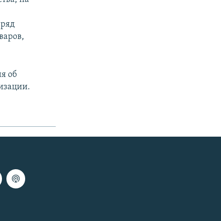
 ряд
варов,
я об
изации.