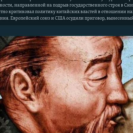
ности, направленной на подрыв государственного строя в Си
тно критиковал политику китайских властей в отношении н
ения. Европейский союз и США осудили приговор, вынесенный