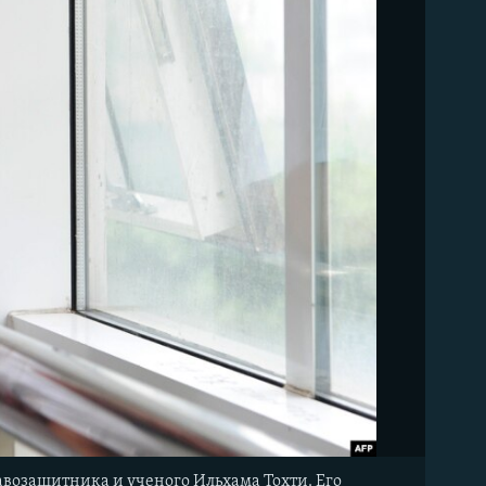
авозащитника и ученого Ильхама Тохти. Его