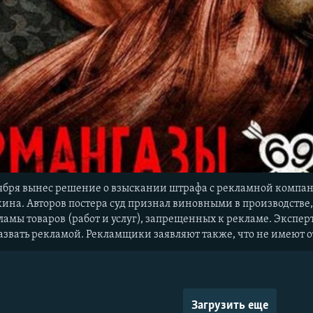
ября вынес решение о взыскании штрафа с рекламной компани
ина. Авторов постера суд признал виновными в производстве
амы товаров (работ и услуг), запрещенных к рекламе. Экспер
 назвать рекламой. Рекламщики заявляют также, что не имею
Загрузить еще