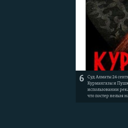
6
Суд Алматы 24 сент
Курмангазы и Пушк
использовании рекл
что постер нельзя