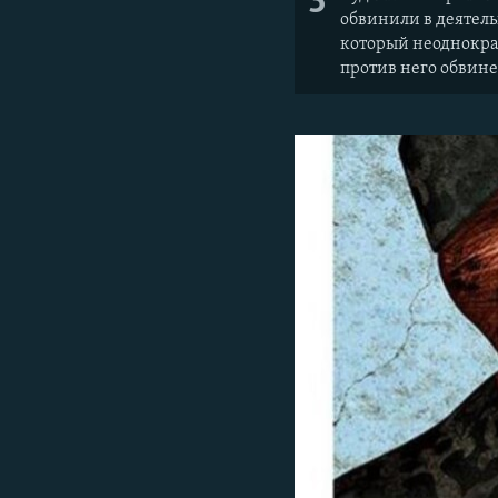
3
обвинили в деятель
который неоднокра
против него обвин