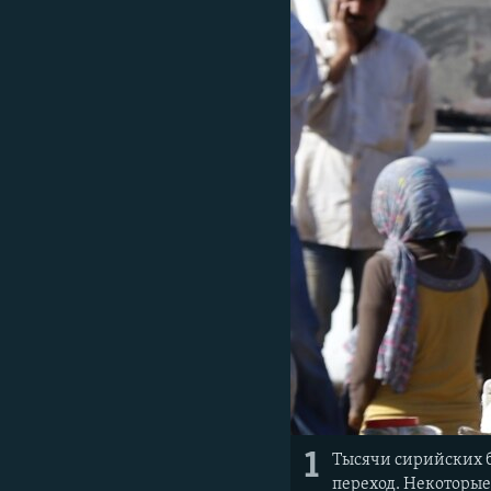
1
Тысячи сирийских б
переход. Некоторые