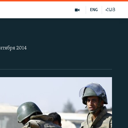
ENG
ՀԱՅ
нтября 2014