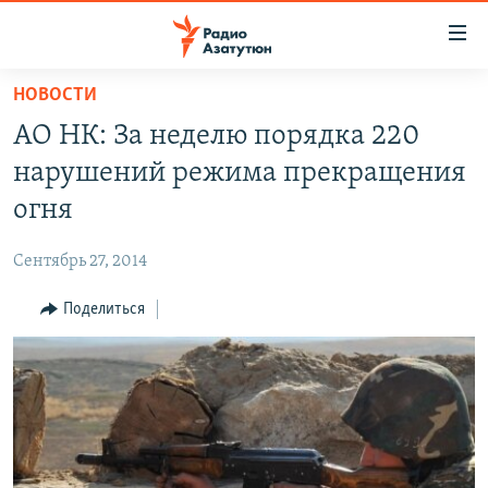
Ссылки
доступа
Перейти
НОВОСТИ
к
ГЛАВНАЯ
АО НК: За неделю порядка 220
основному
НОВОСТИ
содержанию
нарушений режима прекращения
ПОЛИТИКА
Перейти
огня
к
ОБЩЕСТВО
основной
Сентябрь 27, 2014
ЭКОНОМИКА
навигации
Перейти
Поделиться
РЕГИОН
к
НАГОРНЫЙ КАРАБАХ
поиску
КУЛЬТУРА
СПОРТ
АРХИВ