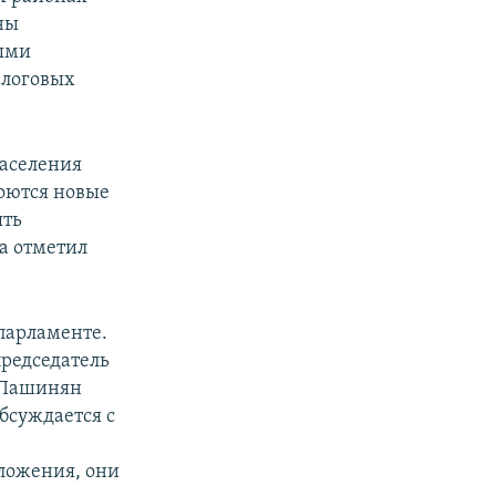
ны
выми
алоговых
населения
роются новые
ять
а отметил
парламенте.
редседатель
л Пашинян
бсуждается с
дложения, они