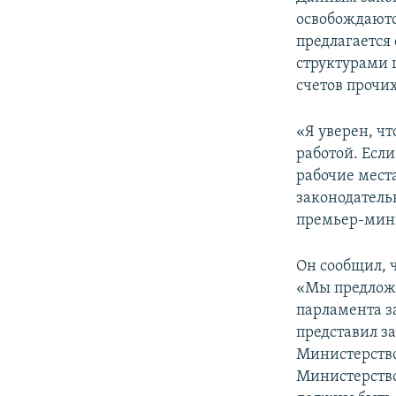
освобождаютс
предлагается
структурами 
счетов прочи
«Я уверен, ч
работой. Есл
рабочие мест
законодатель
премьер-мин
Он сообщил, 
«Мы предложи
парламента з
представил з
Министерство
Министерство