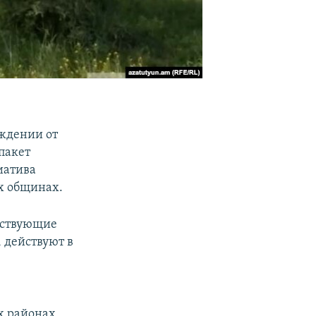
ождении от
пакет
иатива
х общинах.
яйствующие
 действуют в
х районах