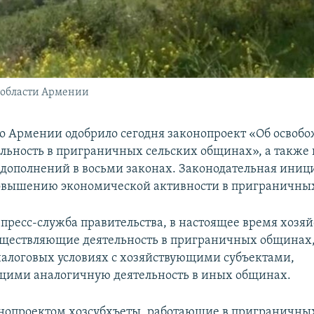
 области Армении
о Армении одобрило сегодня законопроект «Об освоб
ельность в приграничных сельских общинах», а также 
дополнений в восьми законах. Законодательная иниц
повышению экономической активности в приграничны
 пресс-служба правительства, в настоящее время хоз
уществляющие деятельность в приграничных общинах,
алоговых условиях с хозяйствующими субъектами,
щими аналогичную деятельность в иных общинах.
нопроектом хозсубхъеты, работающие в приграничны