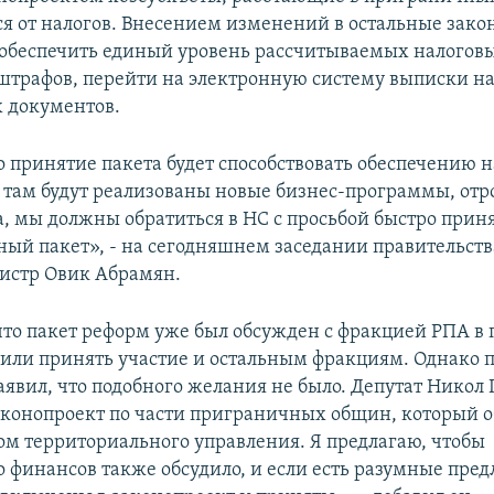
я от налогов. Внесением изменений в остальные зако
 обеспечить единый уровень рассчитываемых налого
штрафов, перейти на электронную систему выписки н
х документов.
то принятие пакета будет способствовать обеспечению 
и там будут реализованы новые бизнес-программы, от
а, мы должны обратиться в НС с просьбой быстро прин
ный пакет», - на сегодняшнем заседании правительств
истр Овик Абрамян.
что пакет реформ уже был обсужден с фракцией РПА в 
ли принять участие и остальным фракциям. Однако п
аявил, что подобного желания не было. Депутат Нико
аконопроект по части приграничных общин, который о
м территориального управления. Я предлагаю, чтобы
 финансов также обсудило, и если есть разумные пре