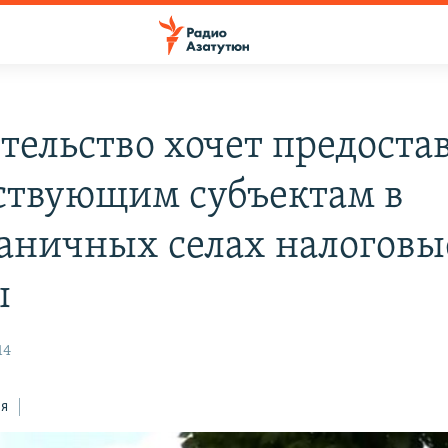
тельство хочет предоста
ствующим субъектам в
аничных селах налоговы
ы
14
ся