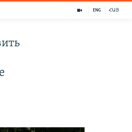
ENG
ՀԱՅ
вить
е