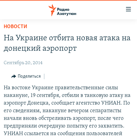
Ссылки
доступа
Перейти
НОВОСТИ
к
ГЛАВНАЯ
На Украине отбита новая атака на
основному
НОВОСТИ
содержанию
донецкий аэропорт
ПОЛИТИКА
Перейти
к
Сентябрь 20, 2014
ОБЩЕСТВО
основной
ЭКОНОМИКА
Поделиться
навигации
Перейти
РЕГИОН
На востоке Украине правительственные силы
к
накануне, 19 сентября, отбили в танковую атаку на
НАГОРНЫЙ КАРАБАХ
поиску
аэропорт Донецка, сообщает агентство УНИАН. По
КУЛЬТУРА
его сведениям, накануне вечером сепаратисты
начали вновь обстреливать аэропорт, после чего
СПОРТ
предприняли очередную попытку его захватить.
АРХИВ
УНИАН ссылается на сообщения пользователей