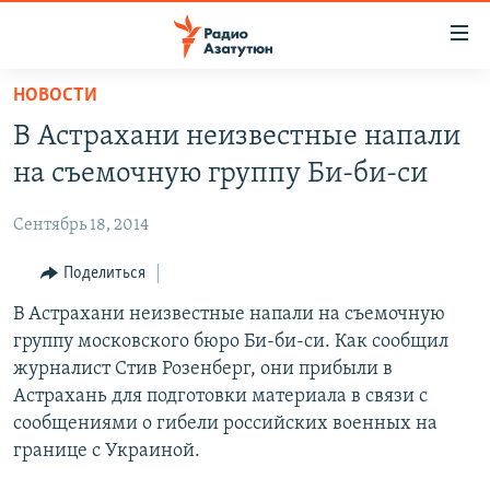
Ссылки
доступа
Перейти
НОВОСТИ
к
ГЛАВНАЯ
В Астрахани неизвестные напали
основному
НОВОСТИ
содержанию
на съемочную группу Би-би-си
ПОЛИТИКА
Перейти
к
Сентябрь 18, 2014
ОБЩЕСТВО
основной
ЭКОНОМИКА
Поделиться
навигации
Перейти
РЕГИОН
В Астрахани неизвестные напали на съемочную
к
группу московского бюро Би-би-си. Как сообщил
НАГОРНЫЙ КАРАБАХ
поиску
журналист Стив Розенберг, они прибыли в
КУЛЬТУРА
Астрахань для подготовки материала в связи с
сообщениями о гибели российских военных на
СПОРТ
границе с Украиной.
АРХИВ