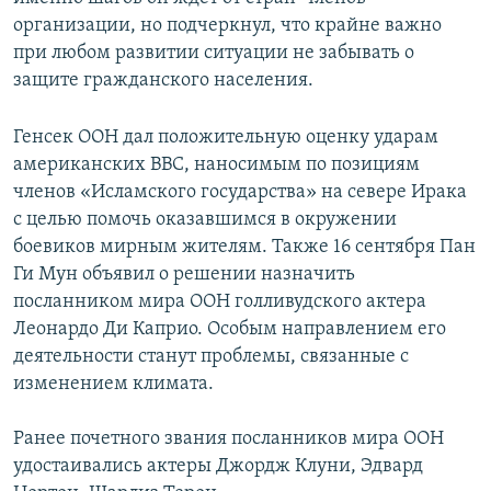
организации, но подчеркнул, что крайне важно
Հայերեն
при любом развитии ситуации не забывать о
English
защите гражданского населения.
Русский
Генсек ООН дал положительную оценку ударам
американских ВВС, наносимым по позициям
Все сайты Радио Азатутюн
членов «Исламского государства» на севере Ирака
с целью помочь оказавшимся в окружении
боевиков мирным жителям. Также 16 сентября Пан
Ги Мун объявил о решении назначить
посланником мира ООН голливудского актера
Леонардо Ди Каприо. Особым направлением его
деятельности станут проблемы, связанные с
изменением климата.
Ранее почетного звания посланников мира ООН
удостаивались актеры Джордж Клуни, Эдвард