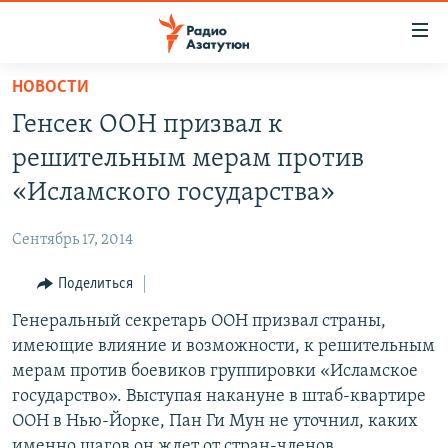
Ссылки
доступа
Перейти
НОВОСТИ
к
ГЛАВНАЯ
Генсек ООН призвал к
основному
НОВОСТИ
содержанию
решительным мерам против
ПОЛИТИКА
Перейти
«Исламского государства»
к
ОБЩЕСТВО
основной
Сентябрь 17, 2014
ЭКОНОМИКА
навигации
Перейти
Поделиться
РЕГИОН
к
Генеральный секретарь ООН призвал страны,
НАГОРНЫЙ КАРАБАХ
поиску
имеющие влияние и возможности, к решительным
КУЛЬТУРА
мерам против боевиков группировки «Исламское
СПОРТ
государство». Выступая накануне в штаб-квартире
ООН в Нью-Йорке, Пан Ги Мун не уточнил, каких
АРХИВ
именно шагов он ждет от стран-членов