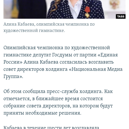
Հայերեն
English
Алина Кабаева, олимпийская чемпионка по
Русский
художественной гимнастике.
Все сайты Радио Азатутюн
Олимпийская чемпионка по художественной
гимнастике депутат Госдумы от партии «Единая
России» Алина Кабаева согласилась возглавить
совет директоров холдинга «Национальная Медиа
Группа».
Об этом сообщила пресс-служба холдинга. Как
отмечается, в ближайшее время состоится
собрание совета директоров, на котором будут
приняты необходимые решения.
Кабаева в течение шести лет возглавляла