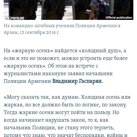
Հայերեն
English
На командно-штабных учениях Полиции Армении в
Русский
Арзни, 13 сентября 2014 г.
Все сайты Радио Азатутюн
На «жаркую осень» найдется «холодный душ», а
если и это не поможет, можно устроить еще более
«жаркую осень». Об этом на встрече с
журналистами накануне заявил начальник
Полиции Армении
Владимир Гаспарян.
«Могу сказать так, как думаю. Холодная осень или
жаркая, но все должно быть по логике, по закону.
Тогда жаркие осени могут пойти на пользу. Но
когда начинают нарушать закон, то я, как
начальник Полиции, не стану этого терпеть,
потому что знаю, что значат беспорядки, войны и