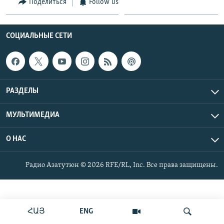
Поделиться
Follow us
Հայերեն
English
СОЦИАЛЬНЫЕ СЕТИ
Русский
Все сайты Радио Азатутюн
РАЗДЕЛЫ
МУЛЬТИМЕДИА
О НАС
Радио Азатутюн © 2026 RFE/RL, Inc. Все права защищены.
ՀԱՅ
ENG