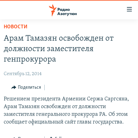
Ссылки
доступа
Перейти
НОВОСТИ
к
ГЛАВНАЯ
Арам Тамазян освобожден от
основному
НОВОСТИ
содержанию
должности заместителя
ПОЛИТИКА
Перейти
генпрокурора
к
ОБЩЕСТВО
основной
Сентябрь 12, 2014
ЭКОНОМИКА
навигации
Перейти
Поделиться
РЕГИОН
к
Решением президента Армении Сержа Саргсяна,
НАГОРНЫЙ КАРАБАХ
поиску
Арам Тамазян освобожден от должности
КУЛЬТУРА
заместителя генерального прокурора РА. Об этом
СПОРТ
сообщает официальный сайт главы государства.
АРХИВ