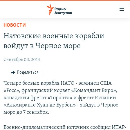
Ссылки
доступа
Перейти
НОВОСТИ
к
ГЛАВНАЯ
Натовские военные корабли
основному
НОВОСТИ
содержанию
войдут в Черное море
ПОЛИТИКА
Перейти
к
Сентябрь 03, 2014
ОБЩЕСТВО
основной
ЭКОНОМИКА
Поделиться
навигации
Перейти
РЕГИОН
Четыре боевых корабля НАТО - эсминец США
к
«Росс», французский корвет «Командант Биро»,
НАГОРНЫЙ КАРАБАХ
поиску
канадский фрегат «Торонто» и фрегат Испании
КУЛЬТУРА
«Альмиранте Хуан де Бурбон» - зайдут в Черное
море до 7 сентября.
СПОРТ
АРХИВ
Военно-дипломатический источник сообщил ИТАР-