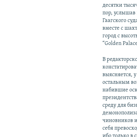
десятки тыся
пор, услышав
Гаагского суд
вместе с шахт
город с высот
“Golden Palace
В редакторск
констатироват
выясняется, у
остальным во
набившие оск
президентств
среду для биз
демонополиза
чиновников и 
себя превосхо
ибо только в 