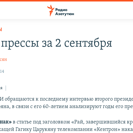
Ы
 прессы за 2 сентября
сян
14
ся
 обращаются к последнему интервью второго презид
яна, в связи с его 60-летием анализируют годы его пр
нак»
в статье под заголовком «Рай, завершившийся к
ащей Гагику Царукяну телекомпании «Кентрон» нак