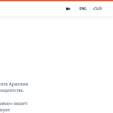
ENG
ՀԱՅ
ента Армении
езидентства.
ровью» пишет:
ануне