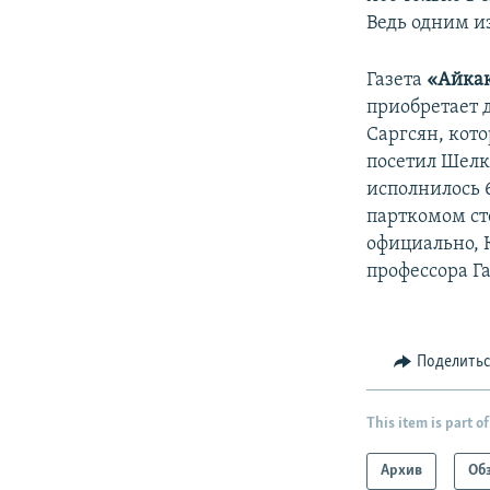
Ведь одним и
Газета
«Айка
приобретает 
Саргсян, кот
посетил Шелкк
исполнилось 6
парткомом ст
официально, 
профессора Га
Поделить
This item is part of
Архив
Об