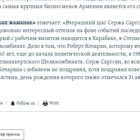
з самых крупных бизнесменов Армении является его с
кан жаманак»
отмечает: «Вчерашний шаг Сержа Сарг
довольно интересный оттенок на фоне событий послед
орый с рабочим визитом находится в Карабахе, в Степа
омбинат. Дело в том, что Роберт Кочарян, которому в
0 лет, еще до начала политической деятельности, в 198
епанакертского Шелккомбината. Серж Саргсян, во вся
Кочаряна с юбилеем не поздравил, хотя поздравил изве
лстяна, день рождения которого также отмечался 31 ав
ся
Follow us
Print
зор прессы