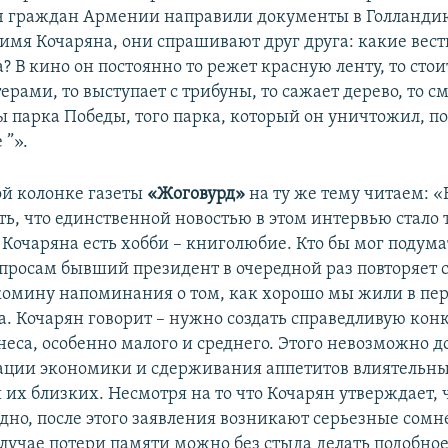
ч граждан Армении направили документы в Голландию
 имя Кочаряна, они спрашивают друг друга: какие вест
а? В кино он постоянно то режет красную ленту, то стои
ерами, то выступает с трибуны, то сажает дерево, то с
ы парка Победы, того парка, который он уничтожил, по
 ”».
ой колонке газеты
«Жоговурд»
на ту же тему читаем: 
ь, что единственной новостью в этом интервью стало то
 Кочаряна есть хобби – книголюбие. Кто бы мог подума
просам бывший президент в очередной раз повторяет 
омину напоминания о том, как хорошо мы жили в пер
а. Кочарян говорит – нужно создать справедливую ко
неса, особенно малого и среднего. Этого невозможно д
ции экономики и сдерживания аппетитов влиятельн
их близких. Несмотря на то что Кочарян утверждает, ч
дно, после этого заявления возникают серьезные сомн
случае потери памяти можно без стыда делать подобное