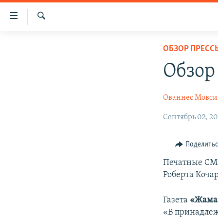
Ссылки
доступа
Поиск
Перейти
ГЛАВНАЯ
ОБЗОР ПРЕСС
к
НОВОСТИ
основному
Обзор
содержанию
ПОЛИТИКА
Перейти
ОБЩЕСТВО
Ованнес Мовси
к
основной
ЭКОНОМИКА
Сентябрь 02, 20
навигации
РЕГИОН
Перейти
Поделить
к
НАГОРНЫЙ КАРАБАХ
поиску
Печатные СМИ
КУЛЬТУРА
Роберта Кочар
СПОРТ
Газета
«Жама
АРХИВ
«В принадлеж