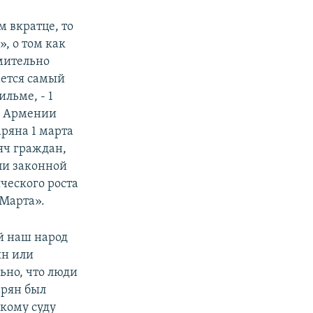
м вкратце, то
, о том как
емительно
ается самый
льме, - 1
ан Армении
аряна 1 марта
яч граждан,
ли законной
ического роста
 Марта».
-й наш народ
ян или
ьно, что люди
арян был
кому суду