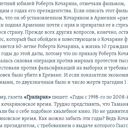
летний юбилей Роберта Кочаряна, отмечали фильмом,
м о годах его президентства. Если описать этот филь
ь, что он об установленном Кочаряном в Армении «рае»
ян поднял Армению почти с нуля и превратил ее в стр
я страну. Прежде всех других вопросов, конечно, ост
с, который был обойден в повествующем о Кочаряне фи
няется 60-летие Роберта Кочаряна, а жизнь 10 гражд
 годы до этой даты, потому что по приказу Роберта Коч
чалась силовая операция против мирных протестов тыс
естовали против фальсификаций на выборах и требова
ловек было убито в Ереване. И если показатели эконом
ными, то двухзначным было и число жертв трагедии 1
му, газета
«Грапарак»
пишет: «Годы с 1998-го по 2008
 кочаряновское время. Трудно представить, что Таман
ли бы о себе подобное хвалебное кино. Но не удивител
яновское время. Как можно забыть эти годы? Ведь Коч
 президентом, с требованием о выдаче которого Гаагс