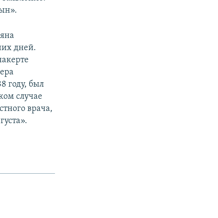
ын».
сяна
них дней.
накерте
чера
8 году, был
ком случае
стного врача,
густа».