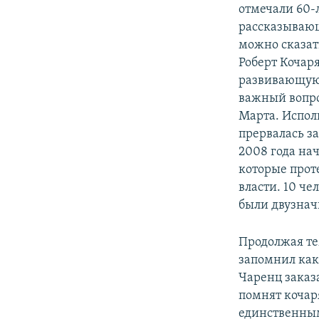
отмечали 60-
рассказывающи
можно сказат
Роберт Кочар
развивающуюс
важный вопро
Марта. Испол
прервалась за
2008 года на
которые прот
власти. 10 че
были двузнач
Продолжая те
запомнил как
Чаренц заказа
помнят кочар
единственным