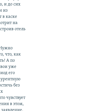
, и до сих
и из
т в каске
мотрит на
строив отель
«Нужно
, что, как
ть! А по
свои уже
иод его
нкурентную
остичь без
ых
то чувствует
ения в этом,
 заявление.