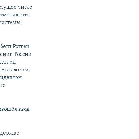
стущее число
тметил, что
системы,
бепт Ротген
шении России
ters он
 его словам,
зидентом
его
изошёл ввод
ддержке