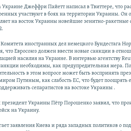
 Украине Джеффри Пайетт написал в Твиттере, что ра
оенных участвуют в боях на территории Украины. Он о
вляет на восток Украины новейшие зенитно-ракетные 
2.
 Комитета иностранных дел немецкого Бундестага Нор
ня, что Евросоюз должен ввести новые санкции в отно
алацией насилия на Украине. В интервью агентству Reu
 санкции необходимы, как предупредительная мера. По
тельность в этом вопросе может быть воспринята пре
миром Путиным, как слабость ЕС, что будет поощрять 
оддерживать сепаратистов на востоке Украины .
я президент Украины Пётр Порошенко заявил, что про
ойск на Украину.
гает заявления Киева и ряда западных политиков о по