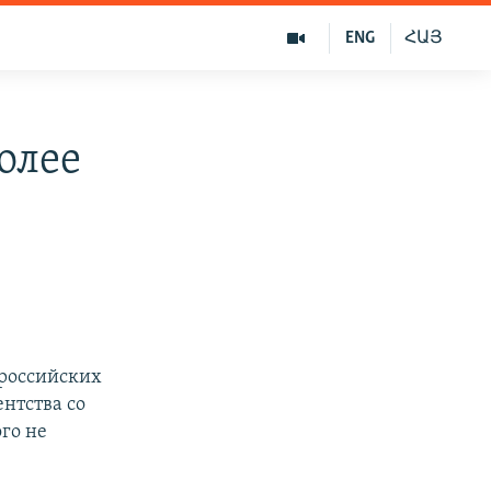
ENG
ՀԱՅ
олее
 российских
нтства со
го не