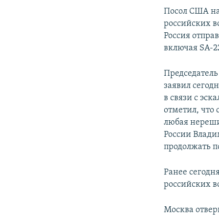
Посол США на
российских в
Россия отпра
включая SA-2
Председатель
заявил сегод
в связи с эск
отметил, что
любая нереши
России Влади
продолжать п
Ранее сегодн
российских в
Москва отвер