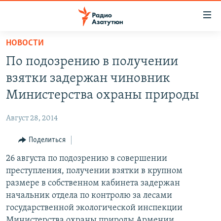
Ссылки
доступа
Перейти
НОВОСТИ
к
ГЛАВНАЯ
По подозрению в получении
основному
НОВОСТИ
содержанию
взятки задержан чиновник
ПОЛИТИКА
Перейти
Министерства охраны природы
к
ОБЩЕСТВО
основной
Август 28, 2014
ЭКОНОМИКА
навигации
Перейти
Поделиться
РЕГИОН
к
26 августа по подозрению в совершении
НАГОРНЫЙ КАРАБАХ
поиску
преступления, получении взятки в крупном
КУЛЬТУРА
размере в собственном кабинета задержан
СПОРТ
начальник отдела по контролю за лесами
государственной экологической инспекции
АРХИВ
Министерства охраны природы Армении