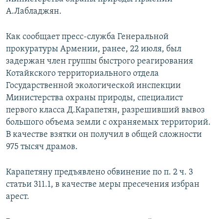
А.Лабладжян.
Հայերեն
English
Как сообщает пресс-служба Генеральной
прокуратуры Армении, ранее, 22 июля, был
Русский
задержан член группы быстрого реагирования
Котайкского территориального отдела
Все сайты Радио Азатутюн
Государственной экологической инспекции
Министерства охраны природы, специалист
первого класса Д.Карапетян, разрешивший вывоз
большого объема земли с охраняемых территорий.
В качестве взятки он получил в общей сложности
975 тысяч драмов.
Карапетяну предъявлено обвинение по п. 2 ч. 3
статьи 311.1, в качестве меры пресечения избран
арест.