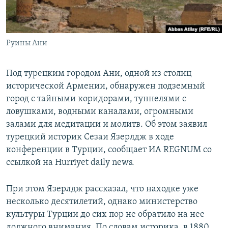
Հայերեն
English
Руины Ани
Русский
Под турецким городом Ани, одной из столиц
Все сайты Радио Азатутюн
исторической Армении, обнаружен подземный
город с тайными коридорами, туннелями с
ловушками, водными каналами, огромными
залами для медитации и молитв. Об этом заявил
турецкий историк Сезаи Язeрлдж в ходе
конференции в Турции, сообщает ИА REGNUM со
ссылкой на Hurriyet daily news.
При этом Язерлдж рассказал, что находке уже
несколько десятилетий, однако министерство
культуры Турции до сих пор не обратило на нее
должного внимания. По словам историка, в 1880