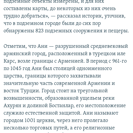
подземные объекты измерены, и для них
составлены карты, до некоторых из них очень
трудно добраться», — рассказал историк, уточнив,
что в подземном городе были до сих пор
обнаружены 823 подземных сооружения и пещеры.
Отметим, что Ани — разрушенный средневековый
армянский город, расположенный в турецком иле
Карс, возле границы с Арменией. В период с 961-го
по 1045 год Ани был столицей одноименного
царства, границы которого захватывали
значительную часть современной Армении и
восток Турции. Город стоит на треугольной
возвышенности, образованной ущельем реки
Ахурян и долиной Бостанлар, его местоположение
служило естественной защитой. Ани называют
городом 1001 церкви, через него пролегало
несколько торговых путей, а его религиозные