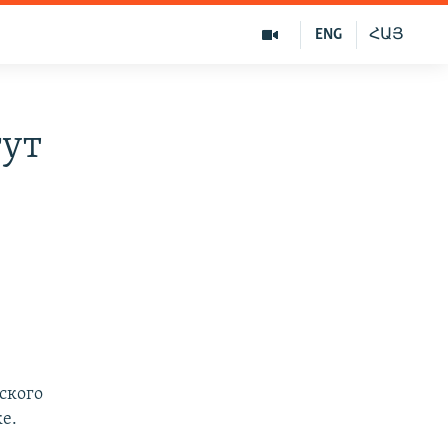
ENG
ՀԱՅ
гут
ского
е.