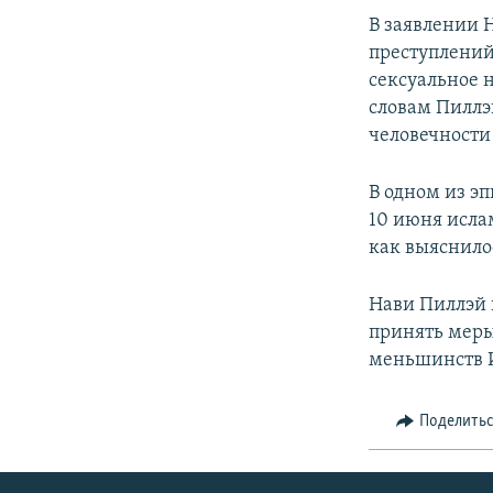
В заявлении 
преступлений
сексуальное 
словам Пиллэ
человечности
В одном из э
10 июня исла
как выяснило
Нави Пиллэй 
принять меры
меньшинств И
Поделить