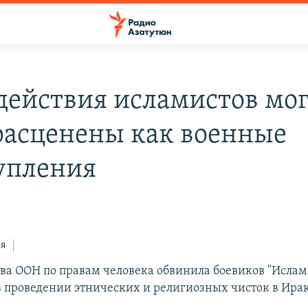
действия исламистов мо
расценены как военные
упления
ся
тва ООН по правам человека обвинила боевиков "Ислам
 в проведении этнических и религиозных чисток в Ирак