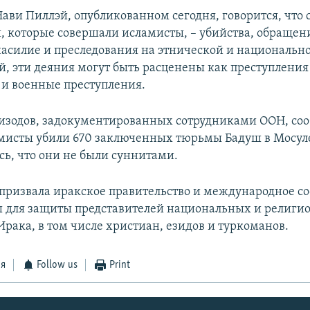
Нави Пиллэй, опубликованном сегодня, говорится, что 
, которые совершали исламисты, – убийства, обращени
насилие и преследования на этнической и национально
й, эти деяния могут быть расценены как преступления
 и военные преступления.
пизодов, задокументированных сотрудниками ООН, соо
мисты убили 670 заключенных тюрьмы Бадуш в Мосуле,
сь, что они не были суннитами.
призвала иракское правительство и международное с
 для защиты представителей национальных и религи
рака, в том числе христиан, езидов и туркоманов.
ся
Follow us
Print