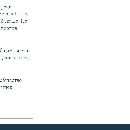
среди
е в рабство,
й почве. По
 против
бщается, что
 после того,
ообщество
озных