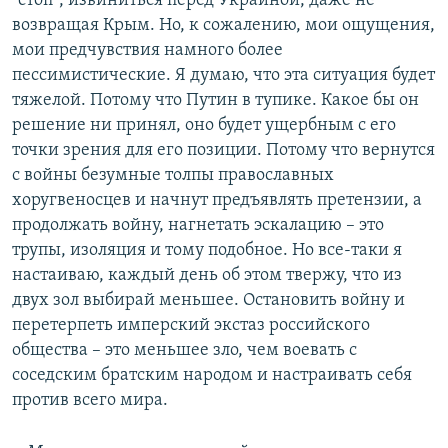
"стоп", извиниться перед Украиной, даже не
возвращая Крым. Но, к сожалению, мои ощущения,
мои предчувствия намного более
пессимистические. Я думаю, что эта ситуация будет
тяжелой. Потому что Путин в тупике. Какое бы он
решение ни принял, оно будет ущербным с его
точки зрения для его позиции. Потому что вернутся
с войны безумные толпы православных
хоругвеносцев и начнут предъявлять претензии, а
продолжать войну, нагнетать эскалацию – это
трупы, изоляция и тому подобное. Но все-таки я
настаиваю, каждый день об этом твержу, что из
двух зол выбирай меньшее. Остановить войну и
перетерпеть имперский экстаз российского
общества – это меньшее зло, чем воевать с
соседским братским народом и настраивать себя
против всего мира.