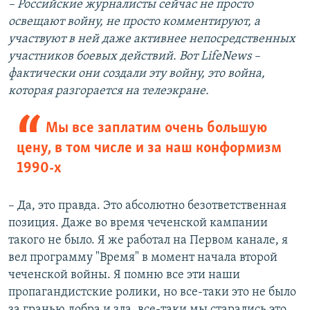
– Российские
журналисты сейчас не просто
освещают войну, не просто комментируют, а
участвуют в ней даже активнее непосредственных
участников боевых действий. Вот LifeNews –
фактически они создали эту войну, это война,
которая разгорается на телеэкране.
Мы все заплатим очень большую
цену, в том числе и за наш конформизм
1990-х
– Да, это правда. Это абсолютно безответственная
позиция. Даже во время чеченской кампании
такого не было. Я же работал на Первом канале, я
вел программу "Время" в момент начала второй
чеченской войны. Я помню все эти наши
пропагандистские ролики, но все-таки это не было
за гранью добра и зла, все-таки мы старались это