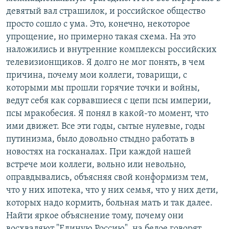
девятый вал страшилок, и российское общество
просто сошло с ума. Это, конечно, некоторое
упрощение, но примерно такая схема. На это
наложились и внутренние комплексы российских
телевизионщиков. Я долго не мог понять, в чем
причина, почему мои коллеги, товарищи, с
которыми мы прошли горячие точки и войны,
ведут себя как сорвавшиеся с цепи псы империи,
псы мракобесия. Я понял в какой-то момент, что
ими движет. Все эти годы, сытые нулевые, годы
путинизма, было довольно стыдно работать в
новостях на госканалах. При каждой нашей
встрече мои коллеги, вольно или невольно,
оправдывались, объясняя свой конформизм тем,
что у них ипотека, что у них семья, что у них дети,
которых надо кормить, больная мать и так далее.
Найти яркое объяснение тому, почему они
восхваляют "Единую Россию", на белое говорят