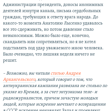
Администрации президента, доносы анонимных
деятелей изнутри канала, письма сердобольных
граждан, требующих к ответу врага народа. До
какого-то момента Анатолию Лысенко удавалось
все это сдерживать, но потом давление стало
невыносимым. Можно было еще, конечно,
скандалить или сопротивляться, но я не хотел
подставлять под удар уважаемого мною человека.
Было очевидно, что лишняя неделя ничего не
решит.
–
Возможно, вы читали
статью Андрея
Архангельского
, который говорит о том, что
антиукраинская кампания развязана не столько по
указке из Кремля, а за счет энтузиазма теле- и
радиожурналистов, причем зачастую молодых
людей, которые искренне мечтают о возвращении
в СССР, искренне ненавидят Запад и проявляют