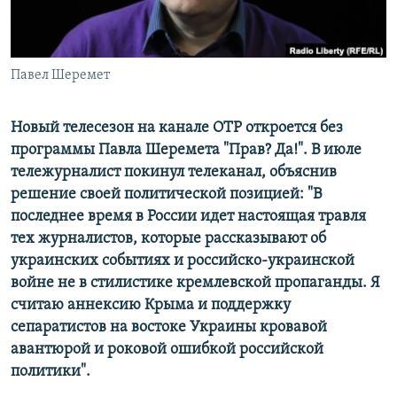
Հայերեն
English
Павел Шеремет
Русский
Новый телесезон на канале ОТР откроется без
Все сайты Радио Азатутюн
программы Павла Шеремета
"Прав? Да!".
В июле
тележурналист покинул телеканал, объяснив
решение своей политической позицией: "В
последнее время в России идет настоящая травля
тех журналистов, которые рассказывают об
украинских событиях и российско-украинской
войне не в стилистике кремлевской пропаганды. Я
считаю аннексию Крыма и поддержку
сепаратистов на востоке Украины кровавой
авантюрой и роковой ошибкой российской
политики".