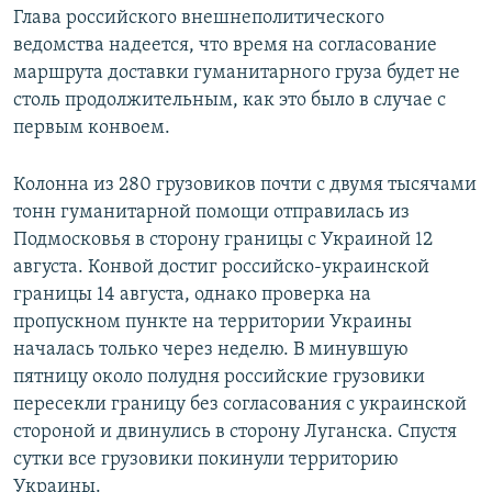
Глава российского внешнеполитического
Հայերեն
ведомства надеется, что время на согласование
маршрута доставки гуманитарного груза будет не
English
столь продолжительным, как это было в случае с
Русский
первым конвоем.
Все сайты Радио Азатутюн
Колонна из 280 грузовиков почти с двумя тысячами
тонн гуманитарной помощи отправилась из
Подмосковья в сторону границы с Украиной 12
августа. Конвой достиг российско-украинской
границы 14 августа, однако проверка на
пропускном пункте на территории Украины
началась только через неделю. В минувшую
пятницу около полудня российские грузовики
пересекли границу без согласования с украинской
стороной и двинулись в сторону Луганска. Спустя
сутки все грузовики покинули территорию
Украины.