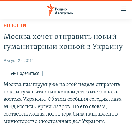
Ссылки
доступа
Перейти
НОВОСТИ
к
ГЛАВНАЯ
Москва хочет отправить новый
основному
НОВОСТИ
содержанию
гуманитарный конвой в Украину
ПОЛИТИКА
Перейти
к
Август 25, 2014
ОБЩЕСТВО
основной
ЭКОНОМИКА
Поделиться
навигации
Перейти
РЕГИОН
Москва планирует уже на этой неделе отправить
к
новый гуманитарный конвой для жителей юго-
НАГОРНЫЙ КАРАБАХ
поиску
востока Украины. Об этом сообщил сегодня глава
КУЛЬТУРА
МИД России Сергей Лавров. По его словам,
соответствующая нота вчера была направлена в
СПОРТ
министерство иностранных дел Украины.
АРХИВ