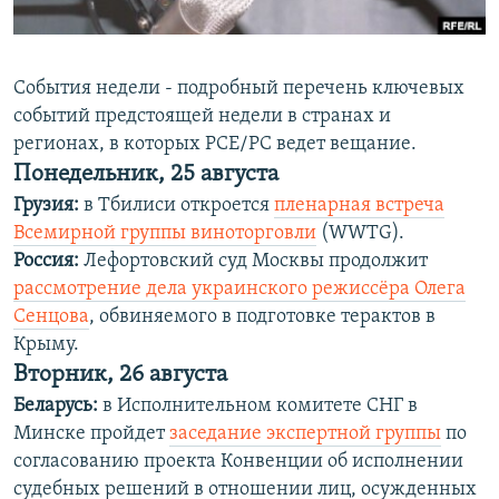
Հայերեն
English
События недели - подробный перечень ключевых
событий предстоящей недели в странах и
Русский
регионах, в которых РСЕ/РС ведет вещание.
Понедельник, 25 августа
Все сайты Радио Азатутюн
Грузия:
в Тбилиси откроется
пленарная встреча
Всемирной группы виноторговли
(WWTG).
Россия:
Лефортовский суд Москвы продолжит
рассмотрение дела украинского режиссёра Олега
Сенцова
, обвиняемого в подготовке терактов в
Крыму.
Вторник, 26 августа
Беларусь:
в Исполнительном комитете СНГ в
Минске пройдет
заседание экспертной группы
по
согласованию проекта Конвенции об исполнении
судебных решений в отношении лиц, осужденных