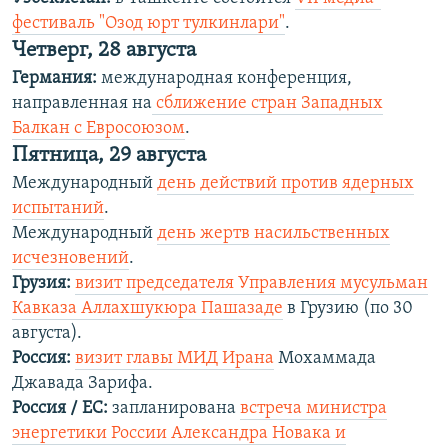
фестиваль "Озод юрт тулкинлари"
.
Четверг, 28 августа
Германия:
международная конференция,
направленная на
сближение стран Западных
Балкан с Евросоюзом
.
Пятница, 29 августа
Международный
день действий против ядерных
испытаний
.
Международный
день жертв насильственных
исчезновений
.
Грузия:
визит председателя Управления мусульман
Кавказа Аллахшукюра Пашазаде
в Грузию (по 30
августа).
Россия:
визит главы МИД Ирана
Мохаммада
Джавада Зарифа.
Россия / ЕС:
запланирована
встреча министра
энергетики России Александра Новака и