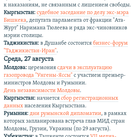
к наказаниям, не связанным с лишением свободы.
Кыргызстан:
судебное заседание по делу экс-мэра
Бишкека
, депутата парламента от фракции "Ата-
Журт" Наримана Тюлеева и ряда экс-чиновников
мэрии столицы.
Таджикистан:
в Душанбе состоится
бизнес-форум
"Таджикистан-Иран"
.
Среда, 27 августа
Молдова:
церемония
сдачи в эксплуатацию
газопровода "Унгены-Яссы"
с участием премьер-
министров Молдовы и Румынии.
День независимости Молдовы
.
Кыргызстан:
начнется
сбор регистрационных
данных
населения Кыргызстана.
Румыния:
дни румынской дипломатии
, в рамках
которых запланирована встреча глав МИД стран
Молдовы, Грузии, Украины (по 29 августа).
Узбекистан:
в Ташкенте состоится
VII медиа-