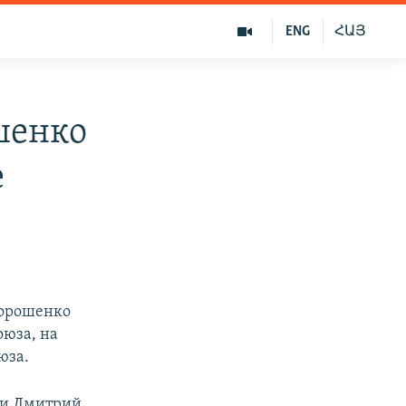
ENG
ՀԱՅ
шенко
е
Порошенко
оюза, на
юза.
ии Дмитрий