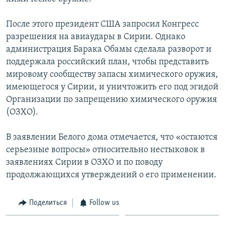
Հայերեն
После этого президент США запросил Конгресс
English
разрешения на авиаудары в Сирии. Однако
администрация Барака Обамы сделала разворот и
Русский
поддержала российский план, чтобы представить
мировому сообществу запасы химического оружия,
Все сайты Радио Азатутюн
имеющегося у Сирии, и уничтожить его под эгидой
Организации по запрещению химического оружия
(ОЗХО).
В заявлении Белого дома отмечается, что «остаются
серьезные вопросы» относительно нестыковок в
заявлениях Сирии в ОЗХО и по поводу
продолжающихся утверждений о его применении.
Поделиться
Follow us