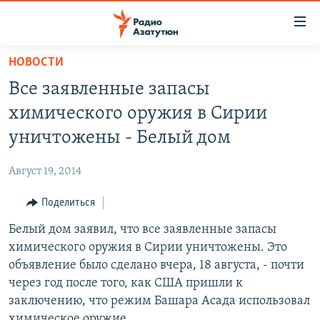
Ссылки
доступа
Перейти
НОВОСТИ
к
ГЛАВНАЯ
Все заявленные запасы
основному
НОВОСТИ
содержанию
химического оружия в Сирии
ПОЛИТИКА
Перейти
уничтожены - Белый дом
к
ОБЩЕСТВО
основной
Август 19, 2014
ЭКОНОМИКА
навигации
Перейти
Поделиться
РЕГИОН
к
Белый дом заявил, что все заявленные запасы
НАГОРНЫЙ КАРАБАХ
поиску
химического оружия в Сирии уничтожены. Это
КУЛЬТУРА
объявление было сделано вчера, 18 августа, - почти
СПОРТ
через год после того, как США пришли к
заключению, что режим Башара Асада использовал
АРХИВ
химическое оружие.